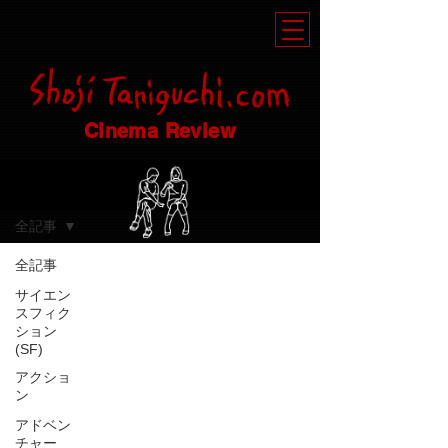
Cinema Review
Review
全記事
全記事
Jun 21, 2025
サイエン
スフィク
ション
(SF)
アクショ
ン
video
アドベン
チャー