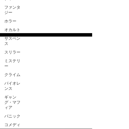
ファンタ
ジー
ホラー
コンパニオン | Companion (2025)
オカルト
サスペン
ス
Jun 21, 2025
スリラー
ミステリ
ー
クライム
video
バイオレ
ンス
ギャン
グ・マフ
ィア
プレデター: 最凶頂上決戦 | Predator: Killer
パニック
of Killers (2025)
コメディ