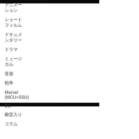
アニメー
ション
May 24, 2025
ショート
フィルム
ドキュメ
ンタリー
ドラマ
video
ミュージ
カル
音楽
戦争
ラブ、デス＆ロボット シーズン4 | Love,
Death & Robots Season 4 (2025)
Marvel
(MCU+SSU)
DC
殿堂入り
May 5, 2025
コラム