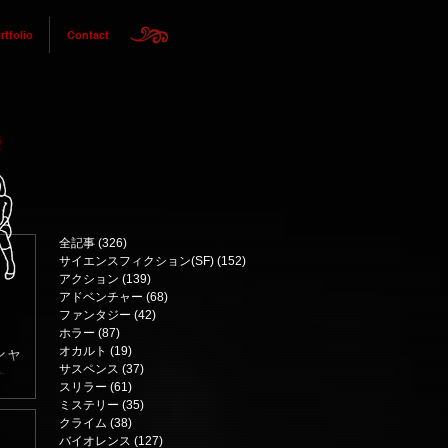
rtfolio
Contact
全記事
(326)
326 posts
サイエンスフィクション(SF)
(152)
152 posts
アクション
(139)
139 posts
アドベンチャー
(68)
68 posts
ファンタジー
(42)
42 posts
ホラー
(87)
87 posts
オカルト
(19)
19 posts
シャ
サスペンス
(37)
37 posts
きっ
スリラー
(61)
61 posts
謎の
ミステリー
(35)
35 posts
クライム
(38)
38 posts
、生
バイオレンス
(127)
127 posts