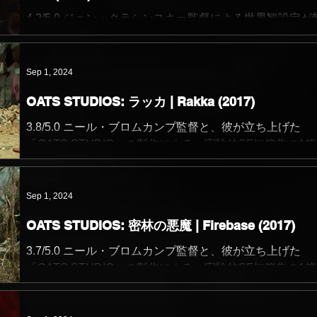
て引き起こされた関東エリアでの爆破事件によっ...
4.2/5.0 ジョン・クラシンスキー監督による世界観設定が
なホラー映画「クワイエット・プレイス」シリーズの第3
目にして、その世界が始まった日を描いた作品。 1作目・
作目はアメリカの広大かつ人口が少ない地域での物語だ
Sep 1, 2024
が、今作は大都会のニューヨークが舞台になってい...
OATS STUDIOS: ラッカ | Rakka (2017)
3.8/5.0 ニール・ブロムカンプ監督と、彼が立ち上げた
「OATS STUDIO」の製作による、実験的SF短篇集の1
起承転結というよりは、核になるSF的着想や世界観設定
部分の具現化に焦点を絞ったスケッチのようなスタイル
が、どの短篇にも監督の独創性の高さと着想の原...
Sep 1, 2024
OATS STUDIOS: 密林の悪魔 | Firebase (2017)
3.7/5.0 ニール・ブロムカンプ監督と、彼が立ち上げた
「OATS STUDIO」の製作による、実験的SF短篇集の1
起承転結というよりは、核になるSF的着想や世界観設定
部分の具現化に焦点を絞ったスケッチのようなスタイル