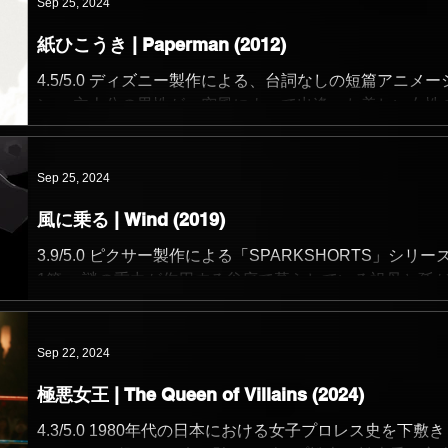
きのびるための奇妙なルールを知らされ…...
Sep 25, 2024
紙ひこうき | Paperman (2012)
4.5/5.0 ディズニー製作による、台詞なしの短篇アニメー
ン。 主人公の男性が、突風によって出逢った美しい女性
とを忘れられずにいたが、その女性を職場の窓越しに発
し、自身に気づいてもらうために紙ひこうきを折って何
飛ばすものの、上手く届かず… という物語。...
Sep 25, 2024
風に乗る | Wind (2019)
3.9/5.0 ピクサー製作による「SPARKSHORTS」シリー
1篇。 謎の重力が作用する谷底で暮らしている祖母と孫
そこから脱出するためにある計画を実行するという物語。
篇の良い点には、鑑賞の負荷が低いという点もあるが、
な情報が含まれていない分だけテーマの描...
Sep 22, 2024
極悪女王 | The Queen of Villains (2024)
4.3/5.0 1980年代の日本における女子プロレス史を下敷き