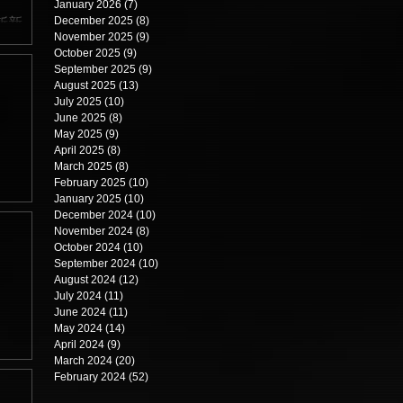
January 2026
(7)
7 posts
December 2025
(8)
8 posts
斬新
November 2025
(9)
9 posts
作
October 2025
(9)
9 posts
2
September 2025
(9)
9 posts
August 2025
(13)
13 posts
った
July 2025
(10)
10 posts
June 2025
(8)
8 posts
May 2025
(9)
9 posts
April 2025
(8)
8 posts
March 2025
(8)
8 posts
篇。
February 2025
(10)
10 posts
January 2025
(10)
10 posts
の
December 2024
(10)
10 posts
だ
November 2024
(8)
8 posts
October 2024
(10)
10 posts
September 2024
(10)
10 posts
August 2024
(12)
12 posts
July 2024
(11)
11 posts
June 2024
(11)
11 posts
May 2024
(14)
14 posts
篇。
April 2024
(9)
9 posts
March 2024
(20)
20 posts
の
February 2024
(52)
52 posts
だ