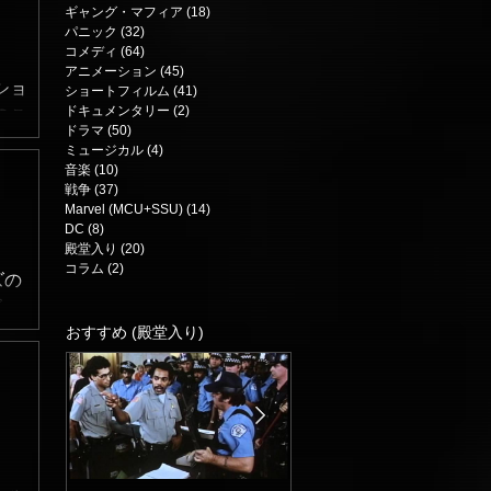
ギャング・マフィア
(18)
18 posts
パニック
(32)
32 posts
コメディ
(64)
64 posts
アニメーション
(45)
45 posts
ショ
ショートフィルム
(41)
41 posts
ドキュメンタリー
(2)
2 posts
のこ
ドラマ
(50)
50 posts
見
ミュージカル
(4)
4 posts
度も
音楽
(10)
10 posts
戦争
(37)
37 posts
Marvel (MCU+SSU)
(14)
14 posts
DC
(8)
8 posts
殿堂入り
(20)
20 posts
コラム
(2)
2 posts
ズの
が、
 短
おすすめ (殿堂入り)
余分