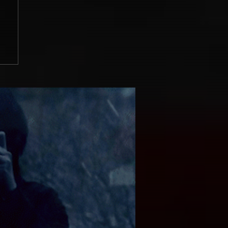
篇。
の
だ