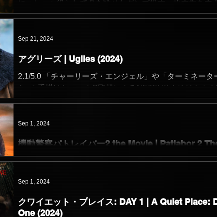
に、ヒール役として名を馳せたダンプ松本 = 松本香を主
として、他の実在プロレスラー達も多数登場しながら描
る全5話のNETFLIXオリジナルドラマ。 企画・脚本を鈴
さむが、総監督を白石和彌が担っている...
Sep 21, 2024
アグリーズ | Uglies (2024)
2.1/5.0 「チャーリーズ・エンジェル」や「ターミネータ
4」を手掛けたマックG監督によるNETFLIXオリジナルの
映画で、英語圏の文学カテゴリでいうところのYA = ヤン
アダルト (12〜18歳) 層をターゲットに書かれた小説を原
としており、主人公やその周辺の...
Sep 1, 2024
機動警察パトレイバー2 the Movie | Patlabor 2 Th
Movie (1993)
4.9/5.0 伊藤和典が脚本を、押井守が監督を担った1993
Sep 1, 2024
開のアニメ映画で、ゆうきまさみによる原作漫画やアニ
ションシリーズがあるが、世界観や登場人物をそれらと
クワイエット・プレイス: DAY 1 | A Quiet Place: 
しつつ、この作品独自の物語になっている。 ある人物に
One (2024)