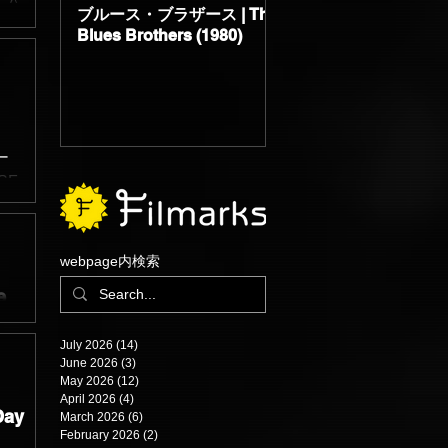
人公
ブルース・ブラザース | The
サブスタンス | The
かれ
Blues Brothers (1980)
Substance (2024)
木お
ー
SF
グ
作
webpage内検索
e
July 2026
(14)
14 posts
年公
June 2026
(3)
3 posts
メー
May 2026
(12)
12 posts
April 2026
(4)
4 posts
共有
Day
March 2026
(6)
6 posts
よっ
February 2026
(2)
2 posts