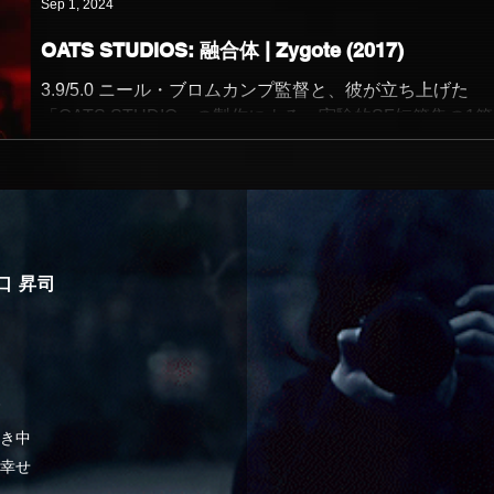
が、どの短篇にも監督の独創性の高さと着想の原...
Sep 1, 2024
OATS STUDIOS: 融合体 | Zygote (2017)
3.9/5.0 ニール・ブロムカンプ監督と、彼が立ち上げた
「OATS STUDIO」の製作による、実験的SF短篇集の1
起承転結というよりは、核になるSF的着想や世界観設定
部分の具現化に焦点を絞ったスケッチのようなスタイル
が、どの短篇にも監督の独創性の高さと着想の原...
谷口 昇司
き中
幸せ