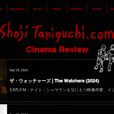
t
Illustration
Movie
Music
AltWorld
Review
Po
Cinema Review
Sep 29, 2024
ザ・ウォッチャーズ | The Watchers (2024)
3.8/5.0 M・ナイト・シャマランを父にもつ映像作家、イ
ナ・ナイト・シャマランの長編映画初監督作品。 とある
かけで森に迷い込んでしまった主人公が、ガラス張りの
小屋に導かれ、そこに滞在する人物たちと出会うのだが