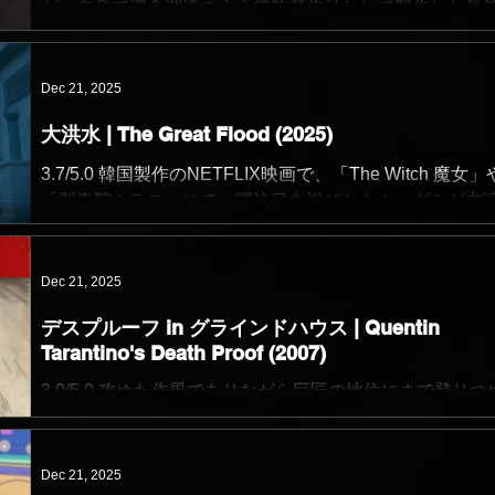
が、自身で資金調達のうえ初監督作品として製作した長
重くも美しいトーンと、日常的な風景へシームレスに異
画。 スラムダンス映画祭にて最優秀ナラティブ長編観客
モチーフが入り込んでくる恐怖の描き方は健在で、さす
受賞し注目されたSFミステリー。 1950年代、米国の小
感じる。 最低限の人間性はありそうながらまともな会話
田舎町で発生する怪事件。 若きラジオDJの男と電話交換
Dec 21, 2025
じなそうでもある危うい主人公を演じる菅田将暉の俳優
の少女の視点から、隠されていた真相が明らかになる夜
ての力量も感じられる。 菅田将暉以外の俳優達も、監督
大洪水 | The Great Flood (2025)
かれる。 SFジャンルではありながら (低予算のため) 派
出力もあってか、それぞれ何かが不安定な人間に見える
VFXによる見せ場はほとんどなく、もっぱら会話劇と「
3.7/5.0 韓国製作のNETFLIX映画で、「The Witch 魔女」
を好演していて、息苦しさや居心地の悪さが持続する。 
の演出に重心が置かれている。 また、俳優達の演技レベ
「梨泰院クラス」にて一躍注目を浴びたキム・ダミが主
こうなウェイトがとられていた後半の壮絶な展開は自分
とても高いことと、会話シーンを中心に何度か使われて
ている。 あえてジャンルを定義すればディザスターとい
意外だったが、ハリ
固定アングルの長回しが効果的で、物語の世界へ没入で
とになると思うけれど、様々なジャンルがミックスされ
る。 まるで「音」だけで物語を想像して楽しむラジオド
るところが作品の個性になっている。 南極に小惑星が衝
Dec 21, 2025
を聴いているような、新鮮な感覚。 ただ、結末にはある
た影響で海面が急激に上昇し、地球規模の超巨大津波が
のカタルシスはあるものの、全ての謎が解き明かされる
デスプルーフ in グラインドハウス | Quentin
する。 AI研究者でシングルマザーの主人公は、ひとり息
Tarantino's Death Proof (2007)
ではなく、良くも悪くも鑑賞者に解釈の余地を大きく残
連れて自宅マンションの屋上を目指すが… という導入。 
になっているため、物語の細部まで明快に理解したい派
害パニックものとしてのスリルの上手な描き方や演出の
3.9/5.0 攻めた作風でありながら巨匠の地位にまで登りつ
像の余韻を味わいたい派で好みが分かれそう。...
感はさすが韓国映画といった印象で、本物らしく描写す
といってもいいであろうクエンティン・タランティーノ
とが難しいとされている水のVFXの品質も非常に高く、
本・撮影・監督を担ったバイオレンスアクション映画。 
的な状況に没入してしまう。 何よりも、キム・ダミの表
ション俳優としての地位を確立しつつも様々なジャンル
Dec 21, 2025
身体演技のレベルの高さに惹きつけられ、思わず主人公