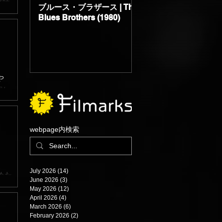
篇映
ブルース・ブラザース | The
サブスタンス | The
常な
賞を
Blues Brothers (1980)
Substance (2024)
がと
さな
が通
手
とし
が描
の演
手な
役柄
音」
や
けっ
ルが
演し
には
いる
うこ
き
てい
ラマ
突し
webpage内検索
程度
発生
脚本
子を
す形
災
と想
July 2026
(14)
14 posts
安定
めた
June 2026
(3)
3 posts
るこ
が脚
May 2026
(12)
12 posts
絶望
April 2026
(4)
4 posts
アク
March 2026
(6)
6 posts
情や
の映
February 2026
(2)
2 posts
に感