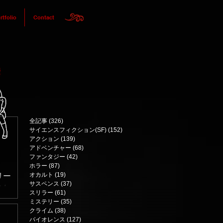
rtfolio
Contact
全記事
(326)
326 posts
サイエンスフィクション(SF)
(152)
152 posts
アクション
(139)
139 posts
アドベンチャー
(68)
68 posts
ファンタジー
(42)
42 posts
ホラー
(87)
87 posts
オカルト
(19)
19 posts
リー
サスペンス
(37)
37 posts
じた
スリラー
(61)
61 posts
・ニ
ミステリー
(35)
35 posts
クライム
(38)
38 posts
ャ
バイオレンス
(127)
127 posts