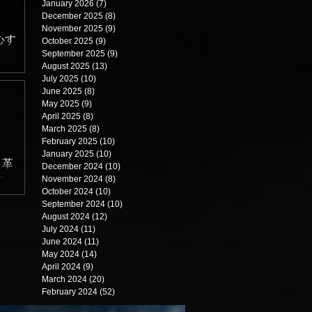
悪役
January 2026
(7)
7 posts
はな
December 2025
(8)
8 posts
役と
November 2025
(9)
9 posts
けて
・ウ
苦心す
October 2025
(9)
9 posts
て書
タラ
September 2025
(9)
9 posts
ン。
、単
August 2025
(13)
13 posts
ー
音型
July 2025
(10)
10 posts
若
不安
June 2025
(8)
8 posts
かり
May 2025
(9)
9 posts
曲
April 2025
(8)
8 posts
とめ
外に
March 2025
(8)
8 posts
れ
 特
February 2025
(10)
10 posts
めと
January 2025
(10)
10 posts
品だ
 革
December 2024
(10)
10 posts
画で
November 2024
(8)
8 posts
ロ
り
October 2024
(10)
10 posts
アゲ
いた
September 2024
(10)
10 posts
ー・
August 2024
(12)
12 posts
July 2024
(11)
11 posts
ヨ
June 2024
(11)
11 posts
上で
May 2024
(14)
14 posts
術が
April 2024
(9)
9 posts
March 2024
(20)
20 posts
ら何
February 2024
(52)
52 posts
で覇