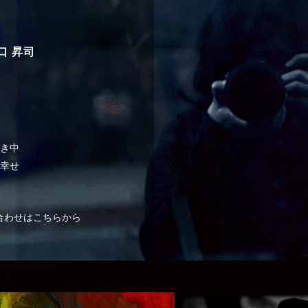
権を握ろうとするが、その技術は未完成で、現実世界では
分で実体が活動限界を迎え崩壊してしまうという不都合
実が隠されていた。 一方、ディリンジャー社の競合であ
谷口 昇司
ンコム社を率いる研究者は、その29分の壁を打破する「
コード」を発見する。 AI兵士のアレスはディリンジャー
指令に従い、その「永続コード」をエンコム社から奪お
する。 主人公のAI兵士を演じるジャレッド・レトは、紛
ない名俳優でありながら割と役を選ばない印象もあ
き中
幸せ
合わせはこちらから