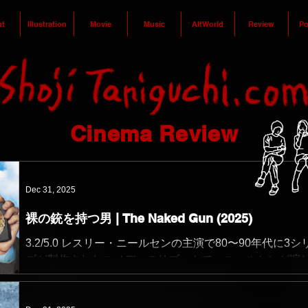
t
Illustration
Movie
Music
AltWorld
Review
Po
Cinema Review
Dec 31, 2025
裸の銃を持つ男 | The Naked Gun (2025)
3.2/5.0 レスリー・ニールセンの主演で80〜90年代に3シ
ズが製作されたコメディのリブートで、ニールセンが演
警部補の息子という設定の主人公を演じるのはリーアム
ーソン。 「チップとデールの大作戦 レスキュー・レンジ