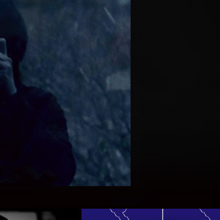
29
な事
るエ
永続
社の
うと
れも