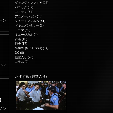
ーが
ギャング・マフィア
(18)
18 posts
部補
パニック
(32)
32 posts
コメディ
(64)
64 posts
スが
アニメーション
(45)
45 posts
ムが
ーン
ショートフィルム
(41)
41 posts
品か
ドキュメンタリー
(2)
2 posts
る
ドラマ
(50)
50 posts
う)
ミュージカル
(4)
4 posts
にも
施設
音楽
(10)
10 posts
ても
戦争
(37)
37 posts
10
Marvel (MCU+SSU)
(14)
14 posts
シリ
= 残
DC
(8)
8 posts
る。
識の
殿堂入り
(20)
20 posts
シー
コラム
(2)
2 posts
に恐
ンル
ーン
な存
ラー
面白
と
・窪
おすすめ (殿堂入り)
舞台
ネッ
えて
、不
が活
にバ
」の
)
報の
と感
気に
ソン
える