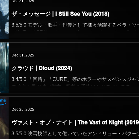
ーズ」を手掛けたコメディアンのアキヴァ・シェイファ
Dec 31, 2025
脚本と監督を担っている。 銀行強盗が発生し、特捜隊警
ザ・メッセージ | I Still See You (2018)
の主人公がひとりで制圧するも、貸金庫からあるデバイ
盗まれる。 デバイスには世界を揺るがす危険なプログラ
3.5/5.0 モデル・歌手・俳優として様々活躍するベラ・ソ
入っていた、という導入。 クリストファー・ノーラン作
が主演するSFサスペンス。 ダニエル・ウォーターズによ
と錯覚するほどの (もちろん意図的にそうしているであろ
10代向けのYA (Young Adult) 小説「Break My Heart 1000
やたらに重厚なオープニングのつかみが面白く、予告篇
Times」を原作としているらしい。 ある研究をしていた
使われている主人公の初登場シーンでは展開を知ってい
が大爆発を起こし、数百万人が志望するという大惨事から
Dec 31, 2025
笑ってしまった。 他にも、ミッション・インポッシブル
年後。 その後の世界では、犠牲者達の残像 (Remmnants 
ーズの有名なシーンのパロディもあってニヤニヤと笑え
クラウド | Cloud (2024)
存者) が誰にでも見える形で出現し始める。 主人公は面
もちろん、他映画作品のパロディ以外にも笑ってしまう
ない残存者が残した「逃げろ (RUN)」というメッセージ
3.4/5.0 「回路」「CURE」等のホラーやサスペンスジャ
ンはいくつもある。 個人的には、雪だるまが登場するシ
怖するが、その意味と真相を追求していく。 幽霊のよう
で著名な黒沢清が脚本・監督を手掛けたサスペンススリ
の意味不明さと狂気的なまでの長さを感じる一連が最も
在と生者が共存するようになった社会という設定が、SF
で、菅田将暉が主演し、共演として古川琴音・荒川良々
かった。
してすごく面白い。 主要登場人物を絞って、小さな街を
田正孝等が出演している。 町工場で働きながらインター
に展開するサスペンスとしての面白さはある。 真相が見
トでの転売ビジネスで糊口を凌いでいた主人公の周囲で
Dec 25, 2025
きたと思いきや何度かツイストする脚本の展開も、設定
可解な出来事が相次いで起こり始める。 主人公が無自覚
かされていて捻りがきいている。 現題の「I still see you
ヴァスト・オブ・ナイト | The Vast of Night (2019
ラ撒いてきた憎悪の種が、顔の見えないネット上での情
意味が初めて分かるシーンではなるほどそういうことか
やりとりで肥大化し、やがてそれらが主人公のもとへ一
3.5/5.0 映写技師として働いていたアンドリュー・パター
じ、ラストシーンでそこに別の意味が生まれ
極限状況となって戻ってくる。 黒沢清監督らしさともい