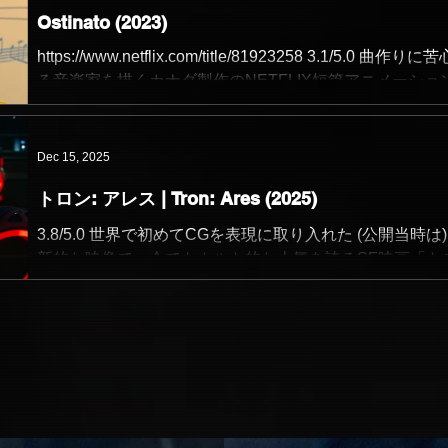
画に出演する演技派俳優のカート・ラッセルが印象的な
Ostinato (2023)
情移入してしまう。 全ての韓国映画にあてはまることで
を演じており、スタントウーマンのゾーイ・ベルは本人
いと思うけれど、家族の間に生まれる「情」の演出にか
して出演。ロザリオ・ドーソンやメアリー・エリザベス
https://www.netflix.com/title/81923258 3.1/5.0 曲作りに
は、やはり韓国の凄みを感じる。 脚本の核心部分につい
ィンステッドもゾーイの友人役で出演していて、さすが
る音楽家を描くカナダ製作のNETFLIX短篇アニメーショ
こうとするとどうしてもネタバレになりそうで難しいが
ンティーノ映画という豪華さ。 「耐死仕様 (デス・プル
音楽用語における「Ostinato (頑固な)」は、一定の短い
フ)」に整備した自動車を持つスタントマン・マイクが、
を何度も繰り返すという意味。 楽曲における不協和音 (
い美女達を襲う。 しかし美女達もただ無力に逃げ回るば
定で緊張感がある音の組み合わせ) を頑なに避けながら作
Dec 15, 2025
ではなく、反撃に転じ復讐を果たそうとする。 物語をま
をする音楽家が、次第にそれを取り入れることで、予想
るとたったそれだけ？ と思ってしまうほどシンプルだけ
トロン: アレス | Tron: Ares (2025)
ドラマチックな楽曲を形にしていく過程が描かれていく。
ど、タランティーノ映画とあって、やはり会話劇をはじ
筆すべき演出や展開はなかったけれど、上質で美しい小
3.8/5.0 世界で初めてCGを表現に取り入れた (公開当時は)
する様々な演出が面白く、退屈する瞬間がない。 この映
った。
新的な映像で、今でもカルト的な人気を誇るSF映画「ト
描かれている時代は現代 (映画が製作された2007年) であ
https://filmarks.com/movies/120330/reviews/209284382
ン (1982)」シリーズの第3作で、「デアデビル: ビーン・
ながら、70年代に米国のドライブイン等でよくかかって
イン」や「エラゴン 遺志を継ぐ者」等に関わったジェシ
当時の低予算
ウィグトウが脚本を、「マレフィセント2」等を手掛けた
アヒム・ローニングが監督を担っている。 サイバー空間
活動する人工知能プログラムを現実世界に実体化する技
発明された未来。 ディリンジャー社は無限のリソースか
度でも複製できる実体のAI兵士を世間に発表し軍需産業