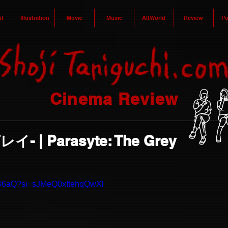
t
Illustration
Movie
Music
AltWorld
Review
Po
Cinema Review
 | Parasyte: The Grey
qJB6aQ?si=sJMeQ0xItehqQwXl