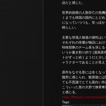
品だと感じた。
世界的規模の人類存亡の危機
くまでも韓国の国内にとどめ
になっていつつも、安っぽか
晴らしい。
主要な登場人物達の個性はい
それぞれの俳優が物語におけ
特殊部隊のチーム長を演じる
いうか書き割り的で (漫画原
トがずっと続くようだと少し
ャラクターであることが見え
原作をなぞる形には全くなっ
随所に感じられ、観賞後には
ても不思議でとても面白い作
こういった形の大胆で換骨奪
と感じる。
https://filmarks.com/dramas
Tags: