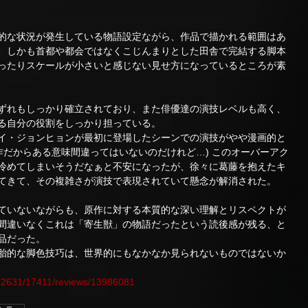
的な状況が発生している物語設定ながら、作品で描かれる範囲はあ
、しかも首都や都会ではなくこじんまりとした田舎で完結する脚本
ったりスケールが小さいと感じない見せ方になっているところが素
ずれもしっかり確立されており、また俳優達の演技レベルも高く、
る自分の役割をしっかり担っている。
イ・ジョンヒョンが最初に登場したシーンでの演技がやや漫画的と
作だからある意味間違ってはいないのだけれど…) このオーバーアク
冷めてしまいそうだなぁと不安になったが、徐々に葛藤を抱えたキ
てきて、その複雑さが演技で表現されていて懸念が解消された。
ていないながらも、原作に対する本質的な深い理解とリスペクトが
間違いなくこれは「寄生獣」の物語だったという読後感が残る、と
品だった。
胎的な脚色技巧は、世界的にもなかなか見られないものではないか
/12631/17411/reviews/13986081