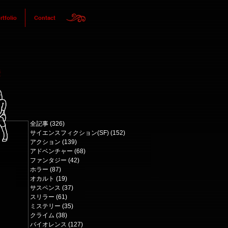
rtfolio
Contact
全記事
(326)
326 posts
サイエンスフィクション(SF)
(152)
152 posts
アクション
(139)
139 posts
アドベンチャー
(68)
68 posts
ファンタジー
(42)
42 posts
ホラー
(87)
87 posts
オカルト
(19)
19 posts
サスペンス
(37)
37 posts
スリラー
(61)
61 posts
ミステリー
(35)
35 posts
クライム
(38)
38 posts
バイオレンス
(127)
127 posts