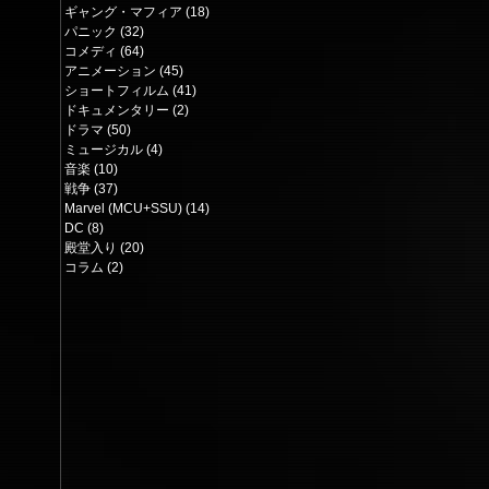
ギャング・マフィア
(18)
18 posts
パニック
(32)
32 posts
コメディ
(64)
64 posts
アニメーション
(45)
45 posts
ショートフィルム
(41)
41 posts
ドキュメンタリー
(2)
2 posts
ドラマ
(50)
50 posts
ミュージカル
(4)
4 posts
音楽
(10)
10 posts
戦争
(37)
37 posts
Marvel (MCU+SSU)
(14)
14 posts
DC
(8)
8 posts
殿堂入り
(20)
20 posts
コラム
(2)
2 posts