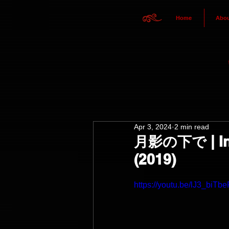
Home
Abou
Apr 3, 2024
2 min read
月影の下で | In 
(2019)
https://youtu.be/lJ3_bi