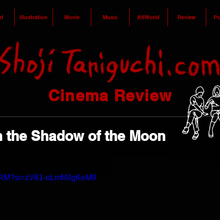
t
Illustration
Movie
Music
AltWorld
Review
Po
Cinema Review
the Shadow of the Moon
TbeRM?si=zV81-uLmMilgKeM9