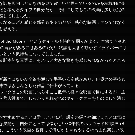
な話を展開しどんな画を見て欲しいと思っているのかを積極的に楽
だと考えるタイプの自分だが、それにしてもこの映画は少し設定の
感じてしまった。
りなるほどと感じる部分もあるのだが、熱心な映画ファンではなく
も思える。
adow of the Moon)」というタイトルも詩的で掴みがよく、本篇でもそれ
ての言及があるにはあるのだが、物語を大きく動かすドライバーには
いという気持ちになってしまった。
る脚本的な真実に、それほど大きな驚きを感じられなかったところ
斬新さはないが全篇を通して手堅い安定感があり、俳優達の演技も
味ではきちんとした作品に仕上がっている。
ルックはこの映画に限らずここ数年の様々な映画で目にするが、主
ら善人役まで、しっかりそれぞれのキャラクターをものにして演じ
おすすめすることは難しいけれど、設定の緩さや細けえことは気に
展開が、自分にとっては懐かしい80年代のハリウッドSF映画 (B
られ、こういう映画を観賞して何だかもやもやするのもまた楽しい映