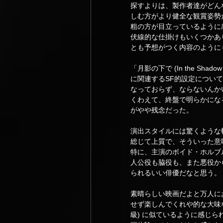
探すよりは、製作者達がどん
しむ方がより健全な観賞姿勢
粗の方が目立っているように
伏線的な仕掛けもいくつかあ
とも予想がつく内容のように
「月影の下で (In the Sh
に関連するSF的設定につい
なっておらず、ならないんか
くわえて、終盤で明らかにな
がやや残念だった。
演出スタイルには驚くような
総じて上質で、そういった意
特に、主演のボイド・ホルブ
人公役も脇役も、また悪役か
られるいい俳優だなと思う。
素晴らしい映画だよと万人に
せず楽しんでくれや的な大味な
級) に似ているように感じ