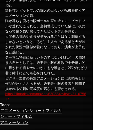
1篇。
野良猫とピットブルの闘犬の出会いと転機を描くア
ニメーション短篇。
猫が暮らす廃材の段ボールの家の近くに、ピットブ
ルが連れてこられる。当初警戒していた猫は、夜に
なって傷を負い戻ってきたピットブルを見る。
人間側の都合や背景が描かれることはなく想像する
しかないというところが、主人公である猫と犬が置
かれた状況の疑似体験になっており、演出が上手だ
なと感じる。
テーマは特別に新しいものではないけれど、犬猫好
きの自分としては、必要最小限の枚数で十分魅力的
に描かれる猫や犬のいかにもな動きと、2匹がたどり
着く結末にとても心を打たれた。
ピクサー製作の長篇アニメーションには素晴らしい
作品がたくさんあるが、必要最小限の要素と展開で
描かれる短篇の完成度の高さにも驚かされる。
https://filmarks.com/movies/83033/reviews/2116756
17
Tags:
アニメーション
ショートフィルム
ショートフィルム
アニメーション