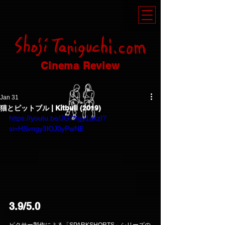
Cinema Review
Jan 31
猫とピットブル | Kitbull (2019)
https://youtu.be/JG7Xgy1akzI?
si=HSvngy3lOJ0yPwNE
3.9/5.0
ピクサー製作による「SPARKSHORTS」シリーズの