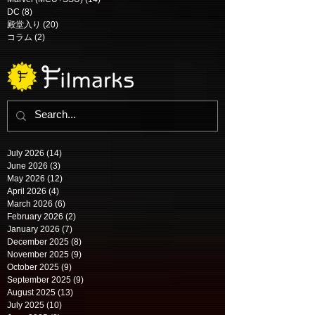
DC
(8)
8 posts
殿堂入り
(20)
20 posts
コラム
(2)
2 posts
July 2026
(14)
14 posts
June 2026
(3)
3 posts
May 2026
(12)
12 posts
April 2026
(4)
4 posts
March 2026
(6)
6 posts
February 2026
(2)
2 posts
January 2026
(7)
7 posts
December 2025
(8)
8 posts
November 2025
(9)
9 posts
October 2025
(9)
9 posts
September 2025
(9)
9 posts
August 2025
(13)
13 posts
July 2025
(10)
10 posts