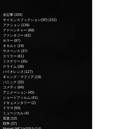
全記事
(326)
326 posts
サイエンスフィクション(SF)
(152)
152 posts
アクション
(139)
139 posts
アドベンチャー
(68)
68 posts
ファンタジー
(42)
42 posts
ホラー
(87)
87 posts
誕生日シンドローム |
心をつむいで | Pu
オカルト
(19)
19 posts
Twenty Something
(2018)
サスペンス
(37)
37 posts
スリラー
(61)
61 posts
(2021)
ミステリー
(35)
35 posts
クライム
(38)
38 posts
バイオレンス
(127)
127 posts
ギャング・マフィア
(18)
18 posts
パニック
(32)
32 posts
コメディ
(64)
64 posts
アニメーション
(45)
45 posts
ショートフィルム
(41)
41 posts
ドキュメンタリー
(2)
2 posts
ドラマ
(50)
50 posts
ミュージカル
(4)
4 posts
音楽
(10)
10 posts
戦争
(37)
37 posts
Marvel (MCU+SSU)
(14)
14 posts