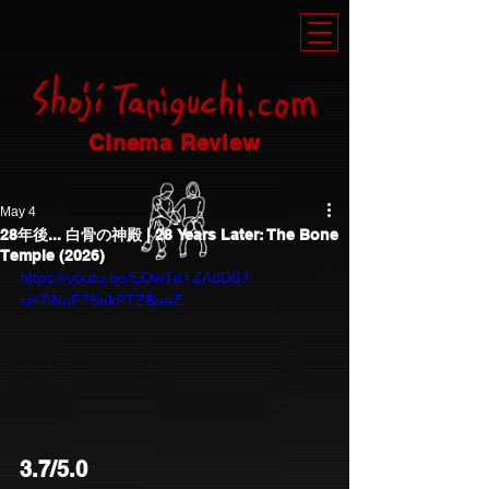
Cinema Review
May 4
28年後... 白骨の神殿 | 28 Years Later: The Bone
Temple (2026)
https://youtu.be/EOwTdTZA8D8?
si=7lNnF7SnkPTZBaeZ
3.7/5.0