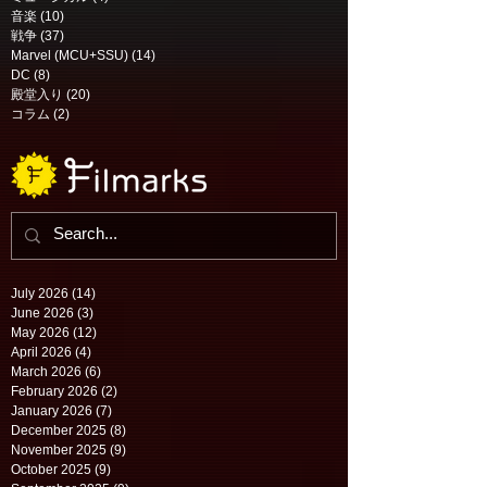
音楽
(10)
10 posts
戦争
(37)
37 posts
Marvel (MCU+SSU)
(14)
14 posts
DC
(8)
8 posts
殿堂入り
(20)
20 posts
コラム
(2)
2 posts
July 2026
(14)
14 posts
June 2026
(3)
3 posts
May 2026
(12)
12 posts
April 2026
(4)
4 posts
March 2026
(6)
6 posts
February 2026
(2)
2 posts
January 2026
(7)
7 posts
December 2025
(8)
8 posts
November 2025
(9)
9 posts
October 2025
(9)
9 posts