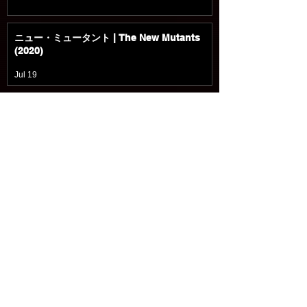
ニュー・ミュータント | The New Mutants
(2020)
Jul 19
マーズ・エクスプレス | Mars Express
(2023)
Jul 19
入国審査 | Upon Entry (2023)
Jul 18
パラレル 多次元世界 | Parallel (2018)
Jul 18