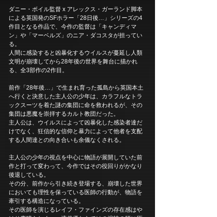
ダニー・ボイル監督 x アレックス・ガーランド脚本
による英国発のSFホラー「28日後…」シリーズの4
作目となる作品で、今作の監督は「キャンディマ
ン」や「マーベルズ」のニア・ダコスタが担ってい
る。
人間に感染すると凶暴化するウイルスが蔓延し人類
文明が崩壊してから28年後の世界を舞台に描かれ
る、全3部作の2作目。
前作「28年後…」で生まれ育った孤島から英国本土
へ行くと決意した主人公の少年は、カラフルなトラ
ックスーツを着た謎の集団に命を救われるが、その
集団は悪魔を崇拝するカルト教団だった。
主人公は、ウイルスによって凶暴化した感染者達だ
けでなく、狂信的な信仰と暴力によって他者を支配
する人間達との向き合いも余儀なくされる。
主人公の少年の視点を中心に物語が展開していた前
作と打って変わって、今作ではその役回りがかなり
後退している。
その分、前作から引き続き登場する、崩壊した世界
においても理性を保っている医師の行動が、物語を
牽引する構造になっている。
その医師を演じるレイフ・ファインズの存在感はや