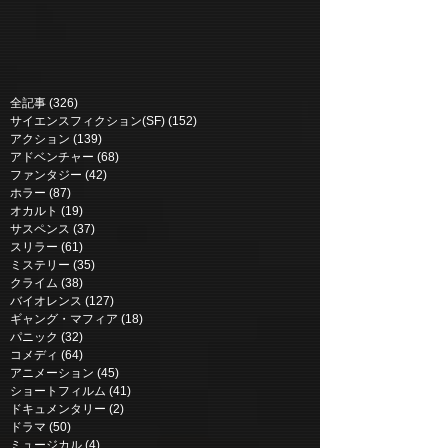
全記事
(326)
326 posts
サイエンスフィクション(SF)
(152)
152 posts
アクション
(139)
139 posts
アドベンチャー
(68)
68 posts
ファンタジー
(42)
42 posts
ホラー
(87)
87 posts
オカルト
(19)
19 posts
サスペンス
(37)
37 posts
スリラー
(61)
61 posts
ミステリー
(35)
35 posts
28年後... | 28 Years Later (2025)
クライム
(38)
38 posts
バイオレンス
(127)
127 posts
ギャング・マフィア
(18)
18 posts
パニック
(32)
32 posts
コメディ
(64)
64 posts
アニメーション
(45)
45 posts
ショートフィルム
(41)
41 posts
ドキュメンタリー
(2)
2 posts
ドラマ
(50)
50 posts
ミュージカル
(4)
4 posts