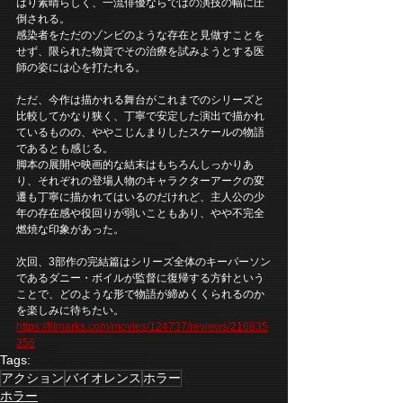
はり素晴らしく、一流俳優ならではの演技の幅に圧
倒される。
感染者をただのゾンビのような存在と見做すことを
せず、限られた物資でその治療を試みようとする医
師の姿には心を打たれる。
ただ、今作は描かれる舞台がこれまでのシリーズと
比較してかなり狭く、丁寧で安定した演出で描かれ
ているものの、ややこじんまりしたスケールの物語
であるとも感じる。
脚本の展開や映画的な結末はもちろんしっかりあ
り、それぞれの登場人物のキャラクターアークの変
遷も丁寧に描かれてはいるのだけれど、主人公の少
年の存在感や役回りが弱いこともあり、やや不完全
燃焼な印象があった。
次回、3部作の完結篇はシリーズ全体のキーパーソン
であるダニー・ボイルが監督に復帰する方針という
ことで、どのような形で物語が締めくくられるのか
を楽しみに待ちたい。
https://filmarks.com/movies/124737/reviews/216835
356
Tags:
アクション
バイオレンス
ホラー
ホラー