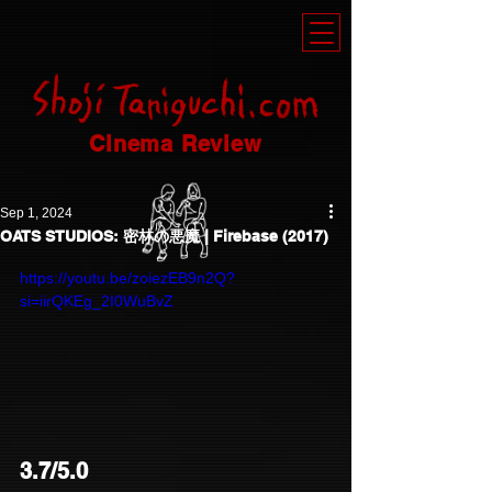
Cinema Review
Sep 1, 2024
OATS STUDIOS: 密林の悪魔 | Firebase (2017)
https://youtu.be/zoiezEB9n2Q?
si=iirQKEg_2I0WuBvZ
3.7/5.0