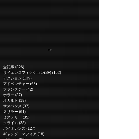
全記事
(326)
326 posts
サイエンスフィクション(SF)
(152)
152 posts
アクション
(139)
139 posts
アドベンチャー
(68)
68 posts
ファンタジー
(42)
42 posts
ホラー
(87)
87 posts
OATS STUDIOS: ラッカ |
OATS STUDIOS
オカルト
(19)
19 posts
Rakka (2017)
Zygote (2017)
サスペンス
(37)
37 posts
スリラー
(61)
61 posts
ミステリー
(35)
35 posts
クライム
(38)
38 posts
バイオレンス
(127)
127 posts
ギャング・マフィア
(18)
18 posts