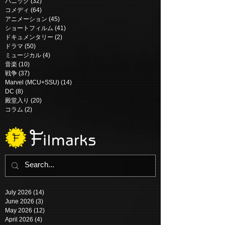
パニック
(32)
32 posts
コメディ
(64)
64 posts
アニメーション
(45)
45 posts
ショートフィルム
(41)
41 posts
ドキュメンタリー
(2)
2 posts
ドラマ
(50)
50 posts
ミュージカル
(4)
4 posts
音楽
(10)
10 posts
戦争
(37)
37 posts
Marvel (MCU+SSU)
(14)
14 posts
DC
(8)
8 posts
殿堂入り
(20)
20 posts
コラム
(2)
2 posts
July 2026
(14)
14 posts
June 2026
(3)
3 posts
May 2026
(12)
12 posts
April 2026
(4)
4 posts