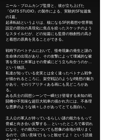
ニール・ブロムカンプ監督と、彼が立ち上げた
「OATS STUDIO」の製作による、実験的SF短篇集
の1篇。
起承転結というよりは、核になるSF的着想や世界観
設定の部分の具現化に焦点を絞ったスケッチのよう
なスタイルだが、どの短篇にも監督の独創性の高さ
と着想の原典を見ることができる。
戦時下のベトナムにおいて、怪奇現象の発生と謎の
生命体の出現があり、その攻撃によって壊滅的な被
害を受けた米軍はその脅威にどう立ち向かうのか… 
という物語。
私達が知っている史実とは全く違ったベトナム戦争
が描かれるところに、架空戦記のようなif発想の魅力
があり、そのリアリティある画にも見どころがあ
る。
ある兵士の回想シーンで一瞬だけ登場する未知の戦
闘機や不気味な超巨大戦車の描かれ方には、不条理
な悪夢のような禍々しさがあってとても面白い。
主人公の軍人が持っているらしい謎の能力をもって
脅威と向き合い反撃する… といったところで幕切れ
になり、その能力についても想像の余地が残りまく
るので、(良い意味で) もっと観せてよ！ という読後