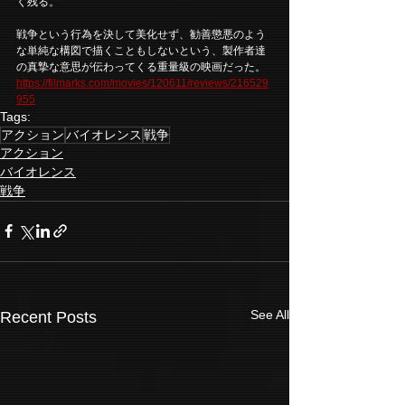
く残る。
戦争という行為を決して美化せず、勧善懲悪のよう
な単純な構図で描くこともしないという、製作者達
の真摯な意思が伝わってくる重量級の映画だった。
https://filmarks.com/movies/120611/reviews/216529
955
Tags:
アクション
バイオレンス
戦争
アクション
バイオレンス
戦争
See All
Recent Posts