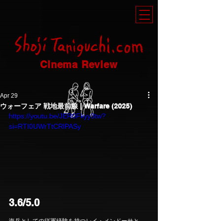
Cinema Review
Apr 29
ウォーフェア 戦地最前線 | Warfare (2025)
https://youtu.be/JER0Fkyy3tw?
si=RTI0UWrTtCRlPASy
3.6/5.0
海兵としての従軍経験を持つレイ・メンドーサと、