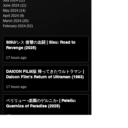
July 2024
(11)
11 posts
June 2024
(11)
11 posts
May 2024
(14)
14 posts
April 2024
(9)
9 posts
March 2024
(20)
20 posts
February 2024
(52)
52 posts
SISU/シス 復讐の血闘 | Sisu: Road to
Revenge (2025)
17 hours ago
DAICON FILM版 帰ってきたウルトラマン |
Daicon Film’s Return of Ultraman (1983)
17 hours ago
ペリリュー -楽園のゲルニカ- | Peleliu:
Guernica of Paradise (2025)
17 hours ago