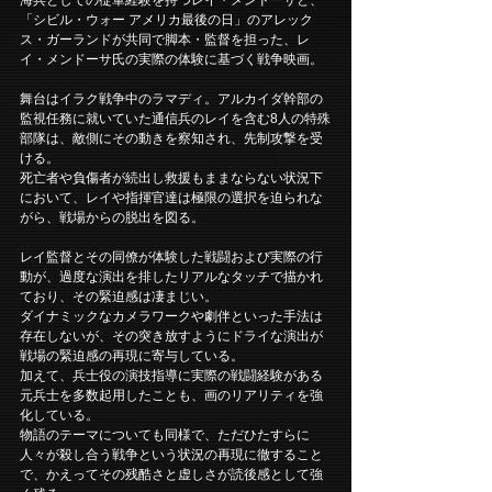
「シビル・ウォー アメリカ最後の日」のアレック
ス・ガーランドが共同で脚本・監督を担った、レ
イ・メンドーサ氏の実際の体験に基づく戦争映画。
舞台はイラク戦争中のラマディ。アルカイダ幹部の
監視任務に就いていた通信兵のレイを含む8人の特殊
部隊は、敵側にその動きを察知され、先制攻撃を受
ける。
死亡者や負傷者が続出し救援もままならない状況下
において、レイや指揮官達は極限の選択を迫られな
がら、戦場からの脱出を図る。
レイ監督とその同僚が体験した戦闘および実際の行
動が、過度な演出を排したリアルなタッチで描かれ
ており、その緊迫感は凄まじい。
ダイナミックなカメラワークや劇伴といった手法は
存在しないが、その突き放すようにドライな演出が
戦場の緊迫感の再現に寄与している。
加えて、兵士役の演技指導に実際の戦闘経験がある
元兵士を多数起用したことも、画のリアリティを強
化している。
物語のテーマについても同様で、ただひたすらに
人々が殺し合う戦争という状況の再現に徹すること
で、かえってその残酷さと虚しさが読後感として強