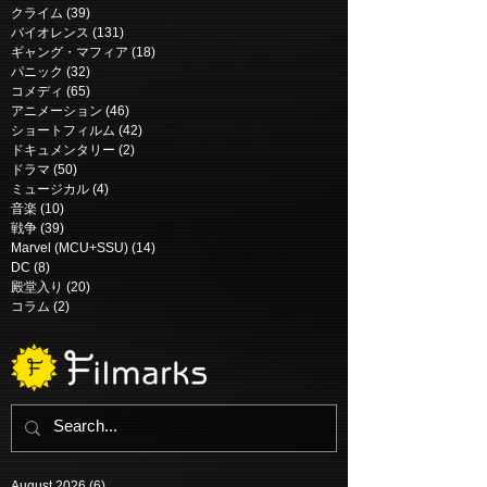
シビル・ウォー アメリカ最後の
クライム
(39)
39 posts
バイオレンス
(131)
131 posts
日 | Civil War (2024)
ギャング・マフィア
(18)
18 posts
パニック
(32)
32 posts
コメディ
(65)
65 posts
アニメーション
(46)
46 posts
ショートフィルム
(42)
42 posts
ドキュメンタリー
(2)
2 posts
ドラマ
(50)
50 posts
ミュージカル
(4)
4 posts
音楽
(10)
10 posts
戦争
(39)
39 posts
Marvel (MCU+SSU)
(14)
14 posts
DC
(8)
8 posts
殿堂入り
(20)
20 posts
コラム
(2)
2 posts
August 2026
(6)
6 posts