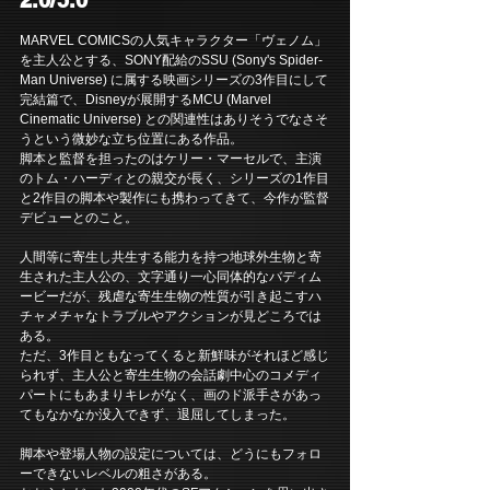
MARVEL COMICSの人気キャラクター「ヴェノム」
を主人公とする、SONY配給のSSU (Sony's Spider-
Man Universe) に属する映画シリーズの3作目にして
完結篇で、Disneyが展開するMCU (Marvel 
Cinematic Universe) との関連性はありそうでなさそ
うという微妙な立ち位置にある作品。
脚本と監督を担ったのはケリー・マーセルで、主演
のトム・ハーディとの親交が長く、シリーズの1作目
と2作目の脚本や製作にも携わってきて、今作が監督
デビューとのこと。
人間等に寄生し共生する能力を持つ地球外生物と寄
生された主人公の、文字通り一心同体的なバディム
ービーだが、残虐な寄生生物の性質が引き起こすハ
チャメチャなトラブルやアクションが見どころでは
ある。
ただ、3作目ともなってくると新鮮味がそれほど感じ
られず、主人公と寄生生物の会話劇中心のコメディ
パートにもあまりキレがなく、画のド派手さがあっ
てもなかなか没入できず、退屈してしまった。
脚本や登場人物の設定については、どうにもフォロ
ーできないレベルの粗さがある。