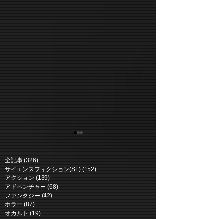
全記事
(326)
326 posts
サイエンスフィクション(SF)
(152)
152 posts
アクション
(139)
139 posts
アドベンチャー
(68)
68 posts
ファンタジー
(42)
42 posts
ホラー
(87)
87 posts
ニュー・ミュータント |
マーズ・エクスプ
オカルト
(19)
19 posts