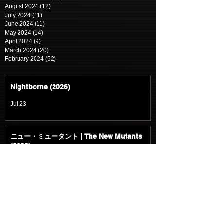
August 2024
(12)
12 posts
July 2024
(11)
11 posts
June 2024
(11)
11 posts
May 2024
(14)
14 posts
April 2024
(9)
9 posts
March 2024
(20)
20 posts
February 2024
(52)
52 posts
Nightborne (2026)
Jul 23
ニュー・ミュータント | The New Mutants
(2020)
Jul 19
マーズ・エクスプレス | Mars Express
(2023)
Jul 19