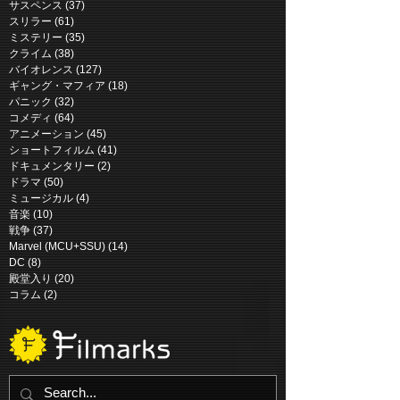
The New Mutants (2020)
Mars Express (
サスペンス
(37)
37 posts
スリラー
(61)
61 posts
ミステリー
(35)
35 posts
クライム
(38)
38 posts
バイオレンス
(127)
127 posts
ギャング・マフィア
(18)
18 posts
パニック
(32)
32 posts
コメディ
(64)
64 posts
アニメーション
(45)
45 posts
ショートフィルム
(41)
41 posts
ドキュメンタリー
(2)
2 posts
ドラマ
(50)
50 posts
ミュージカル
(4)
4 posts
音楽
(10)
10 posts
戦争
(37)
37 posts
Marvel (MCU+SSU)
(14)
14 posts
DC
(8)
8 posts
殿堂入り
(20)
20 posts
コラム
(2)
2 posts