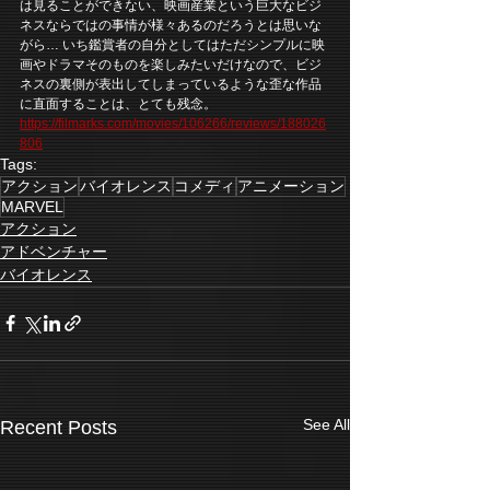
は見ることができない、映画産業という巨大なビジ
ネスならではの事情が様々あるのだろうとは思いな
がら… いち鑑賞者の自分としてはただシンプルに映
画やドラマそのものを楽しみたいだけなので、ビジ
ネスの裏側が表出してしまっているような歪な作品
に直面することは、とても残念。
https://filmarks.com/movies/106266/reviews/188026
806
Tags:
アクション
バイオレンス
コメディ
アニメーション
MARVEL
アクション
アドベンチャー
バイオレンス
See All
Recent Posts