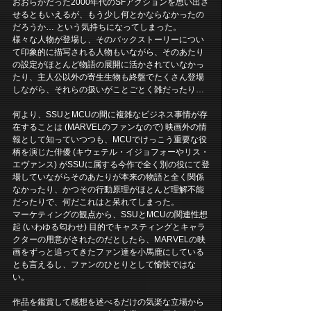
おおらかだった2000年代のSFアクションを思い出さ
せるともいえるが、もう少し何とかならなかったの
だろうか… という気持ちになってしまった。
様々な人物が登場し、そのバックストーリーについ
て印象的に描写される人物もいながら、そのあたり
の設定がほとんど物語の展開に活かされていなかっ
たり、主人公以外の寄生生物も終盤でたくさん登場
しながら、それらの扱いがことごとく雑だったり…
何より、SSUとMCUの間に複雑なビジネス事情が存
在することは (MARVELのファンなので) 映画外の情
報として知っていつつも、MCUでけっこう重要な役
柄を演じた俳優 (キウェテル・イジョフォーやリス・
エヴァンス) がSSUに属する今作で全く別の役にて登
場していながらそのあたりが本来の物語と全く関係
なかったり、かつその行動原理がほとんど理解不能
だったりで、何だこれはと呆れてしまった。
マーケティングの観点から、SSUとMCUの関連性想
起 (いわゆる匂わせ) 目的でキャスティングとキャラ
クターの用意がされたのだとしたら、MARVELの映
画をずっと追ってきたファン達を小馬鹿にしている
とも言えるし、ファンのひとりとして愉快ではな
い。
作品を鑑賞して感想を述べるだけの気楽な立場から