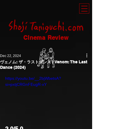
Cinema Review
Dec 22, 2024
ヴェノム: ザ・ラストダンス | Venom: The Last
Dance (2024)
https://youtu.be/__2bjWbetsA?
si=pxtjCRGnFEugR-xY
2.0/5.0