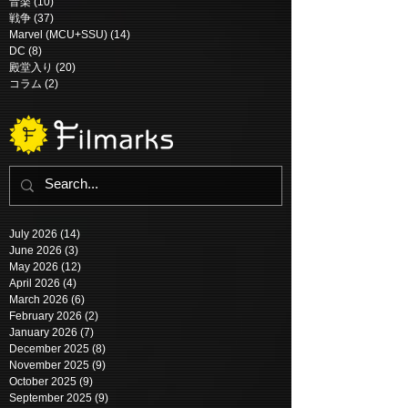
音楽
(10)
10 posts
戦争
(37)
37 posts
Marvel (MCU+SSU)
(14)
14 posts
DC
(8)
8 posts
殿堂入り
(20)
20 posts
コラム
(2)
2 posts
July 2026
(14)
14 posts
June 2026
(3)
3 posts
May 2026
(12)
12 posts
April 2026
(4)
4 posts
March 2026
(6)
6 posts
February 2026
(2)
2 posts
January 2026
(7)
7 posts
December 2025
(8)
8 posts
November 2025
(9)
9 posts
October 2025
(9)
9 posts
September 2025
(9)
9 posts