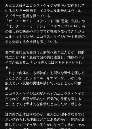
みんな大好きニコラス・ケイジが主演と製作をして
いるスリラー映画で、イスラエル出身のユヴァル・
アドラーが監督を担っている。
「ザ・スーサイド・スクワッド "極" 悪党、集結」や
「オルタード・カーボン」「ロボコップ (2014)」等
の激しめな映画やドラマで存在感を放ってきたジョ
エル・キナマンが、ニコラス・ケイジが扮する謎の
男と対峙する会社員を演じている。
妻の出産に立ち会おうと病院へ急ぐ主人公が、目的
地にたどり着く直前で謎の男に遭遇し、地獄のドラ
イブが始まる… という導入にはドキドキさせられ
る。
これまで肉体的にも精神的にも屈強な男性を演じる
ことが多かったジョエル・キナマンが、いかにも一
般人という風情の男性を演じているところが印象
的。
ニコラス・ケイジは相変わらずのニコラス・ケイジ
だけれど、真意が読めない狂気的な役柄を演じるこ
とにかけては天才的な俳優だとあらためて感じる。
謎の男の正体は何なのか、主人公が理不尽なまでに
追い詰められる理由はどこにあるのかが、物語が展
開していく中で次第に明らかになってくるが、それ