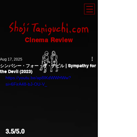
Cinema Review
Aug 17, 2025
シンパシー・フォー・ザ・デビル | Sympathy for
the Devil (2023)
https://youtu.be/ap8IKdWWHWw?
si=6FirA48-bJ-OU-V_
3.5/5.0