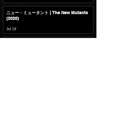
ニュー・ミュータント | The New Mutants
(2020)
Jul 19
マーズ・エクスプレス | Mars Express
(2023)
Jul 19
入国審査 | Upon Entry (2023)
Jul 18
パラレル 多次元世界 | Parallel (2018)
Jul 18