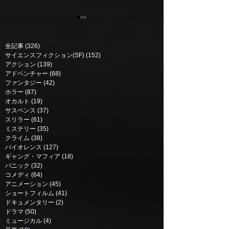
全記事
(326)
326 posts
サイエンスフィクション(SF)
(152)
152 posts
アクション
(139)
139 posts
アドベンチャー
(68)
68 posts
ファンタジー
(42)
42 posts
ホラー
(87)
87 posts
ニュー・ミュータント |
マーズ・エクスプ
オカルト
(19)
19 posts
The New Mutants (2020)
Mars Express (
サスペンス
(37)
37 posts
スリラー
(61)
61 posts
ミステリー
(35)
35 posts
クライム
(38)
38 posts
バイオレンス
(127)
127 posts
ギャング・マフィア
(18)
18 posts
パニック
(32)
32 posts
コメディ
(64)
64 posts
アニメーション
(45)
45 posts
ショートフィルム
(41)
41 posts
ドキュメンタリー
(2)
2 posts
ドラマ
(50)
50 posts
ミュージカル
(4)
4 posts