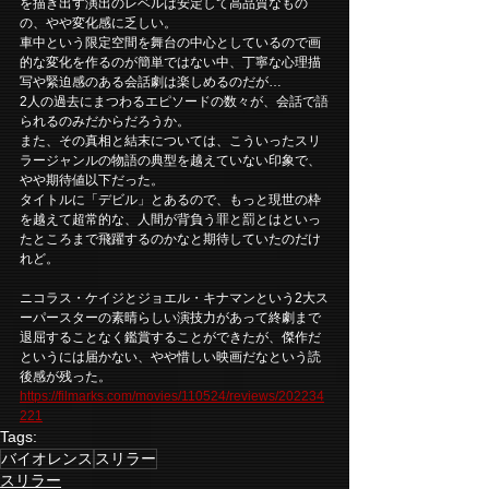
を描き出す演出のレベルは安定して高品質なもの
の、やや変化感に乏しい。
車中という限定空間を舞台の中心としているので画
的な変化を作るのが簡単ではない中、丁寧な心理描
写や緊迫感のある会話劇は楽しめるのだが…
2人の過去にまつわるエピソードの数々が、会話で語
られるのみだからだろうか。
また、その真相と結末については、こういったスリ
ラージャンルの物語の典型を越えていない印象で、
やや期待値以下だった。
タイトルに「デビル」とあるので、もっと現世の枠
を越えて超常的な、人間が背負う罪と罰とはといっ
たところまで飛躍するのかなと期待していたのだけ
れど。
ニコラス・ケイジとジョエル・キナマンという2大ス
ーパースターの素晴らしい演技力があって終劇まで
退屈することなく鑑賞することができたが、傑作だ
というには届かない、やや惜しい映画だなという読
後感が残った。
https://filmarks.com/movies/110524/reviews/202234
221
Tags:
バイオレンス
スリラー
スリラー