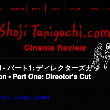
t
Illustration
Movie
Music
AltWorld
Review
Po
Cinema Review
ON - パート1: ディレクターズカッ
n - Part One: Director's Cut
hcyK0?si=EXc5wlpQ_aqGnl9N