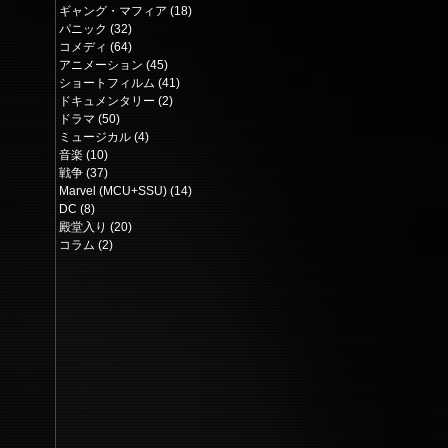
ギャング・マフィア
(18)
18 posts
パニック
(32)
32 posts
コメディ
(64)
64 posts
アニメーション
(45)
45 posts
ショートフィルム
(41)
41 posts
ドキュメンタリー
(2)
2 posts
ドラマ
(50)
50 posts
ミュージカル
(4)
4 posts
音楽
(10)
10 posts
戦争
(37)
37 posts
Marvel (MCU+SSU)
(14)
14 posts
DC
(8)
8 posts
殿堂入り
(20)
20 posts
コラム
(2)
2 posts