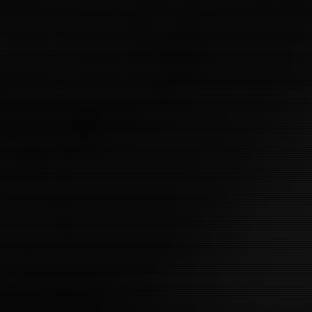
ディレクタ
REBEL MOON - パート2: 傷跡を
rt Two:
者 | Rebel Moon - Part Two: The
Scargiver (2024)