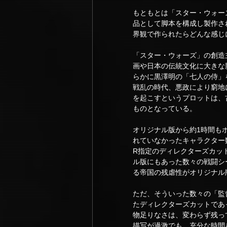
もともとは「スター・ウォー
品として脚本を構成し製作さ
界観で作られたらどんな感じ
「スター・ウォーズ」の創造
画や日本の伝統文化に大きな
らかに黒澤明の「七人の侍」
戦乱の時代、悪政により窮地
を起こすというプロットは、
ものとなっている。
オリジナル版から約1時間も
れていなかったキャラクター
R指定のディレクターズカッ
ル版にもあった数々の戦闘シ
る帝国の残虐性がオリジナル
ただ、そういった数々の「監
たディレクターズカットであ
物足りなさは、変わらず残っ
描写が過激でも、充分な時間