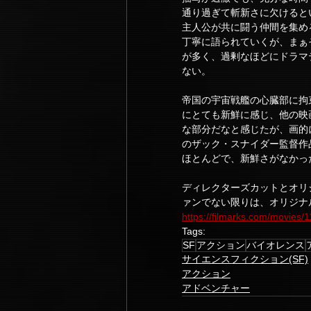
通り過ぎて斬新さに欠けると
主人公が共に闘う仲間を集め
丁寧に語られていくが、まぁ
が多く、過剰なほどにドラマ
ない。
帝国の宇宙戦艦の心臓部に拘
にとても新鮮に感じ、他の映
な部分だなと感じたが、画的
のザック・スナイダー監督作
ほとんどで、新鮮さがなかっ
ディレクターズカットとオリ
ァンでない限りは、オリジナ
https://filmarks.com/movies
Tags:
SF
アクション
バイオレンス
サイエンスフィクション(SF)
アクション
アドベンチャー