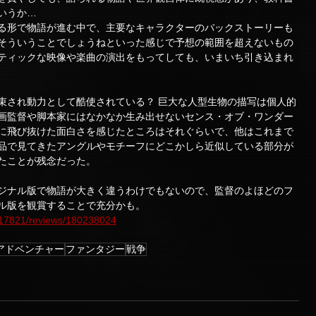
いうか…
る形で物語が進む中で、主要なキャラクターのバックストーリーも
そういうことでしょうねといった感じで予想の範囲を超えないもの
ティックな映像や楽曲の演出をもってしても、いまいち引き込まれ
束され動力として酷使されている？ 巨大な人型生物の描写は個人的
画監督や脚本家にはなかなか生み出せないセンス・オブ・ワンダー
に飛び抜けた面白さを感じたところはそれぐらいで、他はこれまで
品で見てきたアングルやモチーフにどこかしら近似している部分が
たことが残念だった。
ジナル版で物語が大きく違うわけでもないので、監督のよほどのフ
ル版を観賞することで充分かも。
/117821/reviews/180238024
アドベンチャー
ファンタジー
戦争