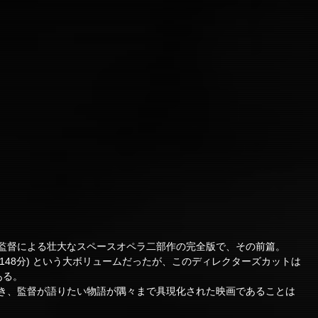
監督による壮大なスペースオペラ二部作の完全版で、その前篇。
(148分) という大ボリュームだったが、このディレクターズカットは
ある。
き、監督が語りたい物語が隅々まで具現化された映画であることは