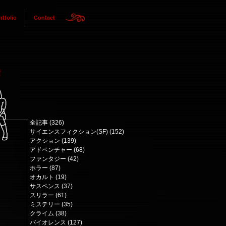
rtfolio
Contact
全記事
(326)
326 posts
サイエンスフィクション(SF)
(152)
152 posts
アクション
(139)
139 posts
アドベンチャー
(68)
68 posts
ファンタジー
(42)
42 posts
ホラー
(87)
87 posts
オカルト
(19)
19 posts
サスペンス
(37)
37 posts
スリラー
(61)
61 posts
ミステリー
(35)
35 posts
クライム
(38)
38 posts
バイオレンス
(127)
127 posts