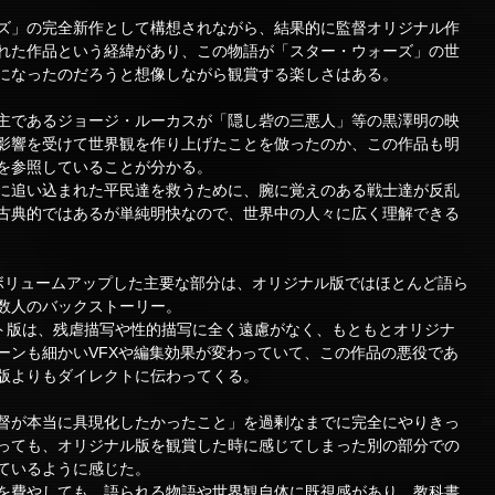
ズ」の完全新作として構想されながら、結果的に監督オリジナル作
れた作品という経緯があり、この物語が「スター・ウォーズ」の世
になったのだろうと想像しながら観賞する楽しさはある。
主であるジョージ・ルーカスが「隠し砦の三悪人」等の黒澤明の映
影響を受けて世界観を作り上げたことを倣ったのか、この作品も明
を参照していることが分かる。
に追い込まれた平民達を救うために、腕に覚えのある戦士達が反乱
古典的ではあるが単純明快なので、世界中の人々に広く理解できる
ボリュームアップした主要な部分は、オリジナル版ではほとんど語ら
数人のバックストーリー。
ト版は、残虐描写や性的描写に全く遠慮がなく、もともとオリジナ
ーンも細かいVFXや編集効果が変わっていて、この作品の悪役であ
版よりもダイレクトに伝わってくる。
督が本当に具現化したかったこと」を過剰なまでに完全にやりきっ
っても、オリジナル版を観賞した時に感じてしまった別の部分での
ているように感じた。
を費やしても、語られる物語や世界観自体に既視感があり、教科書