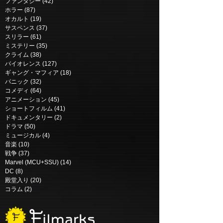
ファンタジー
(42)
42 posts
ホラー
(87)
87 posts
ニュー・ミュータント |
マーズ・エクスプ
オカルト
(19)
19 posts
The New Mutants (2020)
Mars Express (
サスペンス
(37)
37 posts
スリラー
(61)
61 posts
ミステリー
(35)
35 posts
クライム
(38)
38 posts
バイオレンス
(127)
127 posts
ギャング・マフィア
(18)
18 posts
パニック
(32)
32 posts
コメディ
(64)
64 posts
アニメーション
(45)
45 posts
ショートフィルム
(41)
41 posts
ドキュメンタリー
(2)
2 posts
ドラマ
(50)
50 posts
ミュージカル
(4)
4 posts
音楽
(10)
10 posts
戦争
(37)
37 posts
Marvel (MCU+SSU)
(14)
14 posts
DC
(8)
8 posts
殿堂入り
(20)
20 posts
コラム
(2)
2 posts