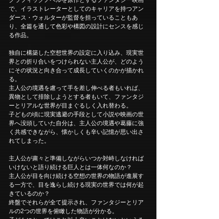
で、イラストレーターとしてのキャリアを持つアン
ダース・ウォルターが監督を担っていることもあ
り、全篇を通して色彩や構図の設計にセンスを感じ
る作品。
独自に構築した空想世界の設定に入り込み、現実世
界との折り合いをつけられない主人公が、どのよう
にその状況と向き合って成長していくのかが描かれ
る。
主人公の境遇を慮って手を差し伸べる者もいれば、
異物として排除しようとする者もいて、ファンタジ
ーとリアルな世界が目まぐるしく入れ替わる。
子どもの頃に現実逃避の手段として小説や映画の世
界へ没頭していた自分は、主人公の境遇や葛藤に強
く共感できながら、懐かしくも辛い記憶が思い出さ
れてしまった。
主人公が粛々と準備しながらいつか対峙しなければ
いけないと語り続ける巨人とは一体何なのか？
主人公が目を向け続ける空想の世界の物語が進展す
る一方で、目を逸らし続ける現実の世界では何が起
きているのか？
終盤でそれらが全て提示され、ファンタジーとリア
ルの2つの世界を俯瞰した物語が分かる。