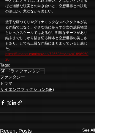
子どもにとってはこれ以上辛いことはないといえる
ほど過酷な現実との向き合いと、空想世界との訣別
の演出が、悲壮ながら美しい。
派手な画づくりやダイナミックなスペクタクルがあ
る作品ではなく、小さな街に暮らす少女の成長物語
といったスケールではあるが、明確なテーマがあり
結末までしっかり描き切る脚本と空想世界の美しさ
もあり、とても上質な作品にまとまっていると感じ
た。
https://filmarks.com/movies/72653/reviews/1896950
20
Tags:
SF
ドラマ
ファンタジー
ファンタジー
ドラマ
サイエンスフィクション(SF)
See All
Recent Posts