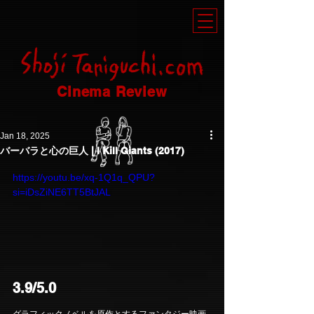
Cinema Review
Jan 18, 2025
バーバラと心の巨人 | I Kill Giants (2017)
https://youtu.be/xq-1Q1q_QPU?
si=iDsZiNE6TT5BtJAL
3.9/5.0
グラフィックノベルを原作とするファンタジー映画