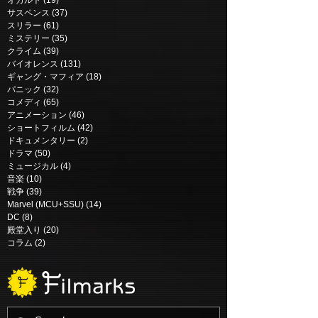
オカルト
(19)
19 posts
Parallel (2018)
サスペンス
(37)
37 posts
スリラー
(61)
61 posts
ミステリー
(35)
35 posts
クライム
(39)
39 posts
バイオレンス
(131)
131 posts
ギャング・マフィア
(18)
18 posts
パニック
(32)
32 posts
コメディ
(65)
65 posts
アニメーション
(46)
46 posts
ショートフィルム
(42)
42 posts
ドキュメンタリー
(2)
2 posts
ドラマ
(50)
50 posts
ミュージカル
(4)
4 posts
音楽
(10)
10 posts
戦争
(39)
39 posts
Marvel (MCU+SSU)
(14)
14 posts
DC
(8)
8 posts
殿堂入り
(20)
20 posts
コラム
(2)
2 posts