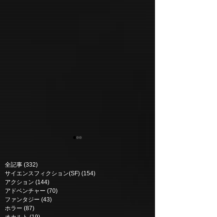
全記事
(332)
332 posts
サイエンスフィクション(SF)
(154)
154 posts
アクション
(144)
144 posts
アドベンチャー
(70)
70 posts
ファンタジー
(43)
43 posts
ホラー
(87)
87 posts
カッコウ | Cucko
パラレル 多次元世界 |