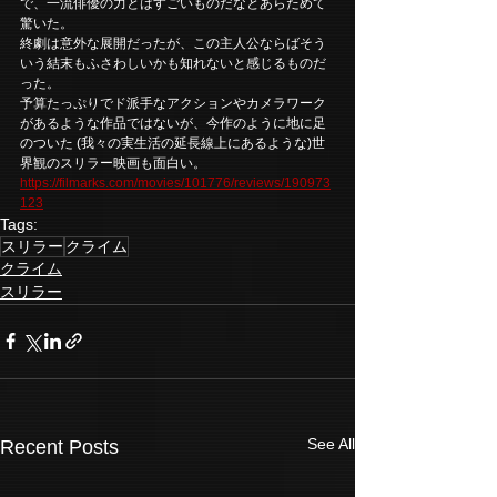
で、一流俳優の力とはすごいものだなとあらためて
驚いた。
終劇は意外な展開だったが、この主人公ならばそう
いう結末もふさわしいかも知れないと感じるものだ
った。
予算たっぷりでド派手なアクションやカメラワーク
があるような作品ではないが、今作のように地に足
のついた (我々の実生活の延長線上にあるような)世
界観のスリラー映画も面白い。
https://filmarks.com/movies/101776/reviews/190973
123
Tags:
スリラー
クライム
クライム
スリラー
See All
Recent Posts