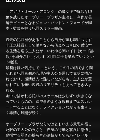
「アガサ・オール・アロング」の魔女役で鮮烈な印
象を残したオーブリー・プラザが主演し、今作が長
編デビューとなるジョン・パットン・フォードが脚
本・監督を担う犯罪スリラー映画。
過去の犯罪歴があることから自身が望む職につけず
非正規社員として働きながら借金をほそぼそ返済す
る生活を送る主人公が、いわゆる闇バイト (カード詐
欺) を紹介され、少しずつ犯罪に手を染めていくとい
う物語。
最初は軽い気持ちで… という、この手の話でよく聞
かれる犯罪者側の心理が主人公を通して克明に描か
れており、感情移入は難しいながらも、主人公が置
かれている辛い境遇のリアリティもあって惹き込ま
れる。
劇中で描かれる犯罪のスケールは少しずつ大きくな
っていくものの、絵空事のような規模までエスカレ
ートすることはなく、フィクションながらも生々し
く非情な展開が続く。
オーブリー・プラザならではともいえる意思を宿し
た眼の主人公の強さと、自身の行動と状況に恐怖し
動揺する弱さの揺らぎの演技がとてもハイレベル