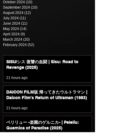
October 2024
(10)
10 posts
September 2024
(10)
10 posts
August 2024
(12)
12 posts
July 2024
(11)
11 posts
June 2024
(11)
11 posts
May 2024
(14)
14 posts
April 2024
(9)
9 posts
March 2024
(20)
20 posts
February 2024
(52)
52 posts
SISU/シス 復讐の血闘 | Sisu: Road to
Revenge (2025)
21 hours ago
DAICON FILM版 帰ってきたウルトラマン |
Daicon Film’s Return of Ultraman (1983)
21 hours ago
ペリリュー -楽園のゲルニカ- | Peleliu:
Guernica of Paradise (2025)