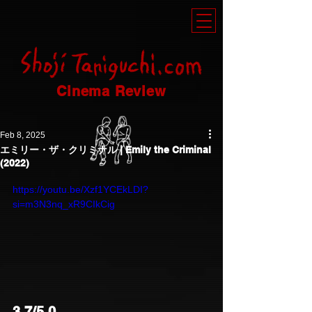
Cinema Review
Feb 8, 2025
エミリー・ザ・クリミナル | Emily the Criminal
(2022)
https://youtu.be/Xzf1YCEkLDI?
si=m3N3nq_xR9CIkCig
3.7/5.0