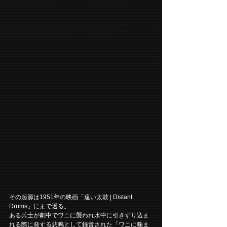
その起源は1951年の映画「遠い太鼓 | Distant 
Drums」にまで遡る。
ある兵士が劇中でワニに襲われ水中に引きずり込ま
れる際に発する悲鳴として録音された「ワニに噛ま