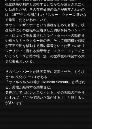
視覚効果や劇伴と比較するとなかなか注目されにく
い効果音だが、その存在価値の高さが確立されたの
は、1977年に公開された「スター・ウォーズ 新たな
る希望」だといわれている。
サウンドデザイナーという職種を初めて名乗り、映
画業界にその役職を定着させた功績を持つベン・バ
ートによって生み出されたライトセーバーの動作音
や様々なキャラクター達の声、そして戦闘機や戦艦
が宇宙空間を移動する際の轟音といった数々のオリ
ジナリティに溢れる効果音は、スター・ウォーズと
いうシリーズが持つ唯一無二の世界観を構築する大
切な要素といえる。
そのベン・バートが映画業界に定着させた、もうひ
とつの文化 (ミーム) がある。
「ウィルヘルムの叫び | Wilhelm Scream」と呼ばれ
る、男性が絶叫する効果音だ。
名称だけではピンとこなくとも、その実際の声を耳
にすれば「どこかで聴いた気がする！」と感じる人
が多いはず。