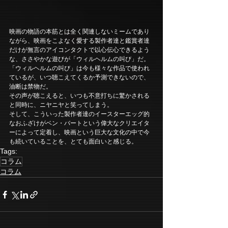
映画の物語の本筋とは全く関連しないミームであり
ながら、映画をこよなく愛する製作者達と鑑賞者達
だけが無言のアイコンタクトで以心伝心できるよう
な、ささやかな遊びが「ウィルヘルムの叫び」だ。
「ウィルヘルムの叫び」は今も様々な作品で使われ
ているが、いつ聴こえてくるか予測できないので、
油断は禁物だ。
その声が聴こえると、いつも不意打ちに驚かされる
と同時に、ニヤニヤと笑ってしまう。
そして、こういった製作者達のイースターエッグ的
なおふざけがベン・バートという偉大なクリエイタ
ーによって定着し、映画という巨大な文化の中で今
も続いていることを、とても面白いと感じる。
Tags:
コラム
コラム