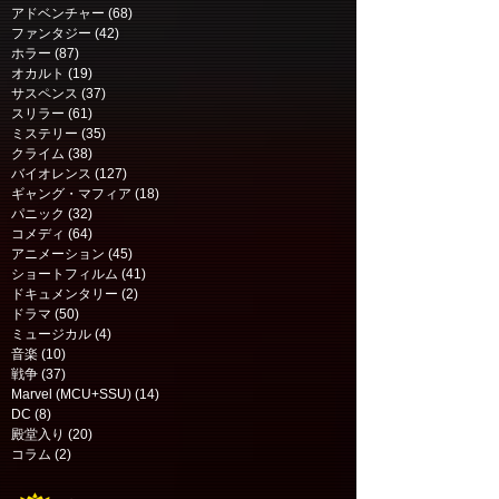
アドベンチャー
(68)
68 posts
ファンタジー
(42)
42 posts
ホラー
(87)
87 posts
オカルト
(19)
19 posts
サスペンス
(37)
37 posts
スリラー
(61)
61 posts
ミステリー
(35)
35 posts
映画コラム: お役に立てれば幸い
クライム
(38)
38 posts
バイオレンス
(127)
127 posts
です | One is glad to be of
ギャング・マフィア
(18)
18 posts
service
パニック
(32)
32 posts
コメディ
(64)
64 posts
アニメーション
(45)
45 posts
ショートフィルム
(41)
41 posts
ドキュメンタリー
(2)
2 posts
ドラマ
(50)
50 posts
ミュージカル
(4)
4 posts
音楽
(10)
10 posts
戦争
(37)
37 posts
Marvel (MCU+SSU)
(14)
14 posts
DC
(8)
8 posts
殿堂入り
(20)
20 posts
コラム
(2)
2 posts