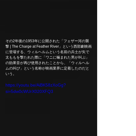
その2年後の1953年に公開された「フェザー河の襲
撃 | The Charge at Feather River」という西部劇映画
に登場する、ウィルヘルムという名前の兵士が矢で
太ももを撃たれた際に「ワニに噛まれた男が叫ぶ」
の効果音が再び使用されたことから、「ウィルヘル
ムの叫び」という名称が映画業界に定着したのだと
いう。
https://youtu.be/AiBK58zXoGg?
si=5dw0cWUrX020XFQ3