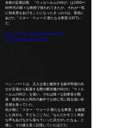
名称の定着以降、「ウィルヘルムの叫び」は1950〜
60年代の様々な映画で使われてきたが、それが一気
に知名度をあげることになったきっかけは、冒頭に
あげた「スター・ウォーズ 新たなる希望 (1977)」
だ。
https://youtu.be/pw4CzMhLDL8?
si=AXi2NEPQdn9fX7OK
ベン・バートは、主人公達と敵対する銀河帝国の兵
士が足場から転落する際の断末魔の叫びに「ウィル
ヘルムの叫び」を使い、それは様々な効果音が開
発・使用された同作の劇中でも特に耳に残る強い存
在感を放っていた。
幼少期に「スター・ウォーズ 新たなる希望」を鑑賞
した自分も、子どもごころに「なんだかすごく奇妙
な声をあげながら落ちていった兵士がいたなぁ」と
感じ、その後も長く記憶していたほどだ。