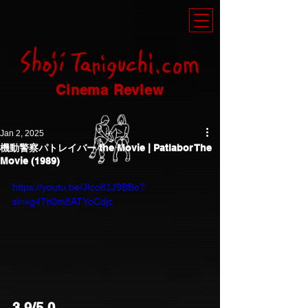
Cinema Review
Jan 2, 2025
機動警察パトレイバー the Movie | Patlabor The
Movie (1989)
https://youtu.be/JIco81J9BBo?
si=xg47h0m8ATYoCdjc
3.9/5.0