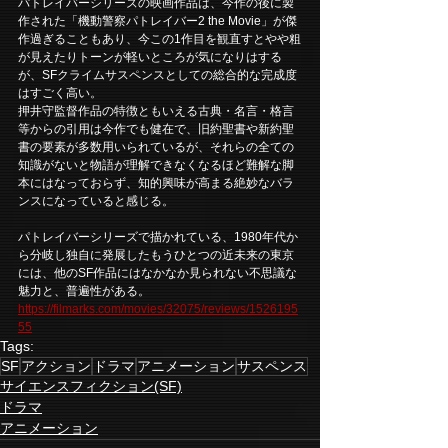
パトレイバーシリーズの映画作品は、今作の後に製
作された「機動警察パトレイバー2 the Movie」が傑
作過ぎることもあり、今この1作目を観直すとやや粗
が見えたりトーンが軽いところが気になりはする
が、SFクライムサスペンスとしての総合的な完成度
はすごく高い。
押井守監督作品の特徴ともいえる古典・名言・格言
等からの引用は今作でも健在で、旧約聖書や新約聖
書の要素が多数用いられているが、それらの全ての
知識がないと物語が理解できなくなるほど難解な脚
本にはなっておらず、知的興味が高まる絶妙なバラ
ンスになっていると感じる。
パトレイバーシリーズで描かれている、1980年代か
ら分岐し独自に発展したもうひとつの近未来の東京
には、他のSF作品にはなかなか見られない不思議な
魅力と、普遍性がある。
https://filmarks.com/movies/32075/reviews/1526195
55
Tags:
SF
アクション
ドラマ
アニメーション
サスペンス
サイエンスフィクション(SF)
ドラマ
アニメーション