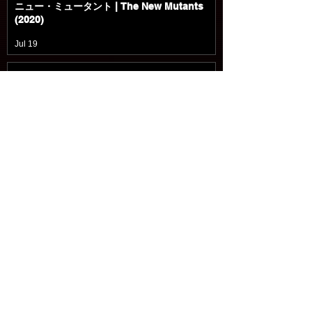
ニュー・ミュータント | The New Mutants
(2020)
Jul 19
マーズ・エクスプレス | Mars Express
(2023)
Jul 19
入国審査 | Upon Entry (2023)
Jul 18
パラレル 多次元世界 | Parallel (2018)
Jul 18
移動都市 / モータル・エンジン | Mortal
Engines (2018)