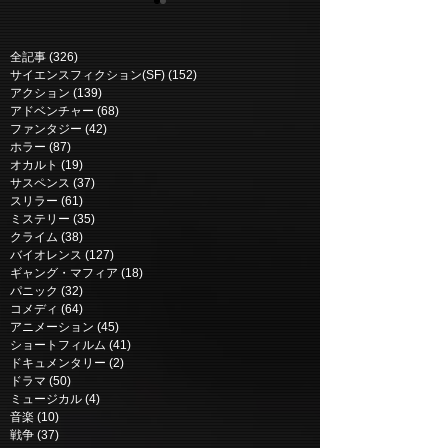
全記事
(326)
326 posts
サイエンスフィクション(SF)
(152)
152 posts
アクション
(139)
139 posts
アドベンチャー
(68)
68 posts
ファンタジー
(42)
42 posts
ホラー
(87)
87 posts
機動警察パトレイバー2
WXIII 機動警
オカルト
(19)
19 posts
the Movie | Patlabor 2
ー | WXIII: PA
サスペンス
(37)
37 posts
スリラー
(61)
61 posts
The Movie (1993)
THE MOVIE 3 (2
ミステリー
(35)
35 posts
クライム
(38)
38 posts
バイオレンス
(127)
127 posts
ギャング・マフィア
(18)
18 posts
パニック
(32)
32 posts
コメディ
(64)
64 posts
アニメーション
(45)
45 posts
ショートフィルム
(41)
41 posts
ドキュメンタリー
(2)
2 posts
ドラマ
(50)
50 posts
ミュージカル
(4)
4 posts
音楽
(10)
10 posts
戦争
(37)
37 posts