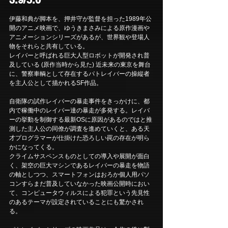
伊藤和典が脚本を、押井守が監督を担った1989年公
開のアニメ映画で、ゆうきまさみによる原作漫画や
アニメーションシリーズがあるが、世界観や登場人
物をそれらと共有している。
レイバーと呼ばれる巨大人型ロボットが開発され普
及している (原作当時から見た) 近未来の東京を舞台
に、警察車輌として存在するパトレイバーの操縦者
を主人公として描かれるSF作品。
自衛隊の試作レイバーの暴走事件をきっかけに、都
内で稼働中のレイバー達の暴走が多発する。レイバ
ーの挙動を制御する最新OSに原因があるのではと推
測した主人公の同僚が調査を進めていくと、ある天
才プログラマーが仕掛けた恐ろしい罠の存在が明ら
かになってくる。
クライムサスペンスものとしての導入や展開が面白
く、架空の巨大マシンであるレイバーの暴走を物語
の軸としつつ、スマートフォンはおろか個人用パソ
コンすらまだ普及していなかった映画公開時におい
て、コンピュータウィルスによる犯罪という先見性
のあるテーマが設定されていることにも驚かされ
る。