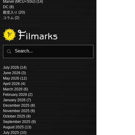
Marvel (MCU+SSU)
(14)
14 posts
DC
(8)
8 posts
殿堂入り
(20)
20 posts
コラム
(2)
2 posts
July 2026
(14)
14 posts
June 2026
(3)
3 posts
May 2026
(12)
12 posts
April 2026
(4)
4 posts
March 2026
(6)
6 posts
February 2026
(2)
2 posts
January 2026
(7)
7 posts
December 2025
(8)
8 posts
November 2025
(9)
9 posts
October 2025
(9)
9 posts
September 2025
(9)
9 posts
August 2025
(13)
13 posts
July 2025
(10)
10 posts