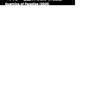
Guernica of Paradise (2025)
21 hours ago
ブルータル・ジャスティス | Dragged
Across Concrete (2018)
21 hours ago
モータルコンバット/ネクストラウンド |
Mortal Kombat II (2026)
22 hours ago
マスターズ・オブ・ユニバース | Masters Of
The Universe (2026)
22 hours ago
Nightborne (2026)
Jul 23