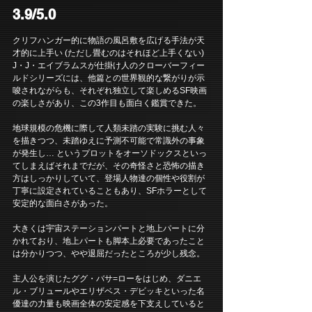
3.9/5.0
クリフハンガー的に物語の風呂敷を広げる手法が天
才的に上手い (ただし畳むのはそれほど上手くない) 
J・J・エイブラムスが仕掛け人のクローバーフィー
ルドシリーズには、他篇との世界観的な繋がりが示
唆されながらも、それぞれ独立して楽しめるSF映画
の楽しさがあり、この3作目も面白く鑑賞できた。
地球規模の危機に際して人類未踏の実験に挑む人々
を描きつつ、未踏ゆえに予測不可能で常識外の事象
が発生し… というプロットをオーソドックスといっ
てしまえばそれまでだが、その奇怪さと恐怖の描き
方はしっかりしていて、登場人物達の個性や役割が
丁寧に設定されていることもあり、SFホラーとして
安定的な面白さがあった。
大きくは宇宙ステーションパートと地上パートに分
かれており、地上パートも脚本上必要であったこと
は分かりつつ、やや退屈だったところが少し残念。
主人公を演じたググ・バサ=ローをはじめ、ダニエ
ル・ブリュールやエリザベス・デビッキといった名
優達の力量も映画全体の安定感を下支えしていると