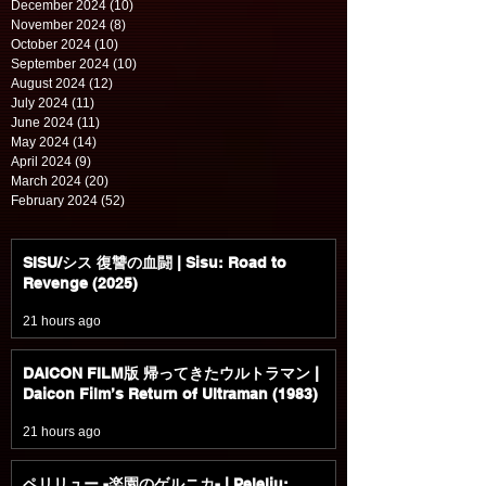
December 2024
(10)
10 posts
November 2024
(8)
8 posts
October 2024
(10)
10 posts
September 2024
(10)
10 posts
August 2024
(12)
12 posts
July 2024
(11)
11 posts
June 2024
(11)
11 posts
May 2024
(14)
14 posts
April 2024
(9)
9 posts
March 2024
(20)
20 posts
February 2024
(52)
52 posts
SISU/シス 復讐の血闘 | Sisu: Road to
Revenge (2025)
21 hours ago
DAICON FILM版 帰ってきたウルトラマン |
Daicon Film’s Return of Ultraman (1983)
21 hours ago
ペリリュー -楽園のゲルニカ- | Peleliu: