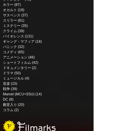
ホラー
(87)
87 posts
オカルト
(19)
19 posts
サスペンス
(37)
37 posts
スリラー
(61)
61 posts
ミステリー
(35)
35 posts
10 クローバーフィールド・レー
クライム
(39)
39 posts
バイオレンス
(131)
131 posts
ン | 10 Cloverfield Lane (2016)
ギャング・マフィア
(18)
18 posts
パニック
(32)
32 posts
コメディ
(65)
65 posts
アニメーション
(46)
46 posts
ショートフィルム
(42)
42 posts
ドキュメンタリー
(2)
2 posts
ドラマ
(50)
50 posts
ミュージカル
(4)
4 posts
音楽
(10)
10 posts
戦争
(39)
39 posts
Marvel (MCU+SSU)
(14)
14 posts
DC
(8)
8 posts
殿堂入り
(20)
20 posts
コラム
(2)
2 posts