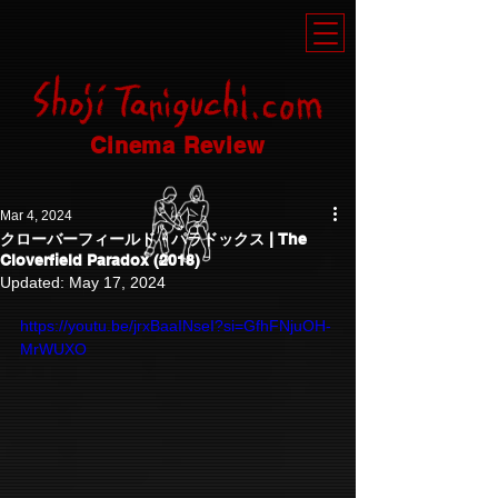
Cinema Review
Mar 4, 2024
クローバーフィールド・パラドックス | The
Cloverfield Paradox (2018)
Updated:
May 17, 2024
https://youtu.be/jrxBaaINseI?si=GfhFNjuOH-
MrWUXO