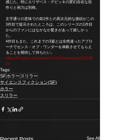
感じた。特にエリザベス・デビッキの変幻自在な役
作りと画力は別格。
文字通りの意味での前2作との異次元的な接続がこの
3作目で提示されたところは、このシリーズの1作目
からのファンにはなかなか驚きがあって嬉しかっ
た。
4作目もまた、これまでの3篇とは全然違ったアプロ
ーチでセンス・オブ・ワンダーを体験させてもらえ
ることを期待して待ちたい。
https://filmarks.com/movies/71293/reviews/1526199
35
Tags:
SF
ホラー
スリラー
サイエンスフィクション(SF)
ホラー
スリラー
See All
Recent Posts