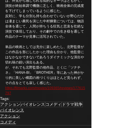
は、外見から感じられる知的なオーラはともかく、
演技が終始単調で機微に乏しく、映画全体の完成度
を下げてしまっているように感じた。
反対に、学も分別も持ち合わせていないが野心だけ
は凄まじい農民を演じた中村獅童については、物語
全体を通じて、人間が持ちうる狂気と悲哀を壮絶な
演技で体現しており、その劇中での生き様を通して
作品のテーマが見事に活写されていた。
単品の映画としては充分に楽しめたし、北野監督が
この作品を形にしたかった理由も分かり、他監督に
はなかなかできないであろうダイナミックな演出や
切れ味の鋭い演出もある。
が、それでも北野監督の他作品、とくに「ソナチ
ネ」「HANA-BI」「BROTHER」等にあった神がか
り的に美しい構図の画づくりはほとんど見られず、
その点をとても寂しく感じた。
https://filmarks.com/movies/109365/reviews/177615
797
Tags:
アクション
バイオレンス
コメディ
ドラマ
戦争
バイオレンス
アクション
コメディ