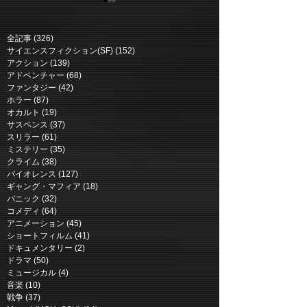
全記事
(326)
326 posts
サイエンスフィクション(SF)
(152)
152 posts
アクション
(139)
139 posts
アドベンチャー
(68)
68 posts
ファンタジー
(42)
42 posts
ホラー
(87)
87 posts
ニュー・ミュータント |
マーズ・エクスプ
オカルト
(19)
19 posts
The New Mutants (2020)
Mars Express (
サスペンス
(37)
37 posts
スリラー
(61)
61 posts
ミステリー
(35)
35 posts
クライム
(38)
38 posts
バイオレンス
(127)
127 posts
ギャング・マフィア
(18)
18 posts
パニック
(32)
32 posts
コメディ
(64)
64 posts
アニメーション
(45)
45 posts
ショートフィルム
(41)
41 posts
ドキュメンタリー
(2)
2 posts
ドラマ
(50)
50 posts
ミュージカル
(4)
4 posts
音楽
(10)
10 posts
戦争
(37)
37 posts