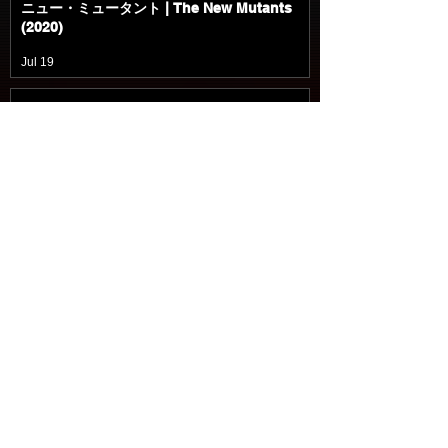
ニュー・ミュータント | The New Mutants
(2020)
Jul 19
マーズ・エクスプレス | Mars Express
(2023)
Jul 19
入国審査 | Upon Entry (2023)
Jul 18
パラレル 多次元世界 | Parallel (2018)
Jul 18
移動都市 / モータル・エンジン | Mortal
Engines (2018)