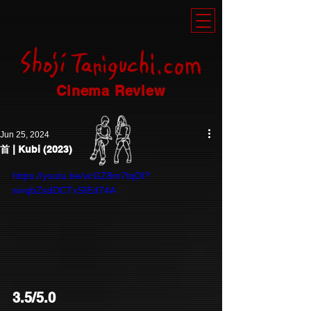
Cinema Review
Jun 25, 2024
首 | Kubi (2023)
https://youtu.be/vcGZ8m7tqDI?
si=qbZsdDCTxSIEd74A
3.5/5.0