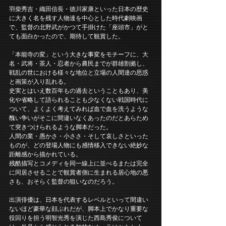
羽柴秀吉・織田信長・徳川家康といった日本の歴史
に大きく名を残す人物達を中心とした時代劇映画
で、監督の北野武がかつて手掛けた「座頭市」がと
ても面白かったので、期待して観賞した。
「本能寺の変」という大きな事変をモチーフに、大
名・武将・茶人・忍者から農民までが群雄割拠し、
戦乱の世における様々な地位と立場の人間達の思惑
と画策が入り乱れる。
史実とはいえ数百年もの過去ということもあり、美
化や省略して語られることも少なくない戦国時代に
ついて、よくよく考えてみれば血で血を洗うような
醜い争いがそこに間違いなくあったのだとあらため
て突きつけられるような脚本だった。
人間の業・愚かさ・小ささ・そして哀しさといった
ものが、どの登場人物にも感情移入できない絶妙な
距離感から描かれている。
残酷描写とコメディを同一線上に並べるまたは完全
に同居させることで観賞者側に生まれる居心地の悪
さも、おそらく監督の狙いなのだろう。
出演俳優は、日本を代表するレベルといって間違い
ないほど豪華な顔ぶれだが、脚本上でかなり重要な
役回りを担う明智光秀を演じた西島秀俊について