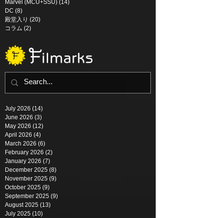
Marvel (MCU+SSU)
(14)
14 posts
DC
(8)
8 posts
殿堂入り
(20)
20 posts
コラム
(2)
2 posts
July 2026
(14)
14 posts
June 2026
(3)
3 posts
May 2026
(12)
12 posts
April 2026
(4)
4 posts
March 2026
(6)
6 posts
February 2026
(2)
2 posts
January 2026
(7)
7 posts
December 2025
(8)
8 posts
November 2025
(9)
9 posts
October 2025
(9)
9 posts
September 2025
(9)
9 posts
August 2025
(13)
13 posts
July 2025
(10)
10 posts