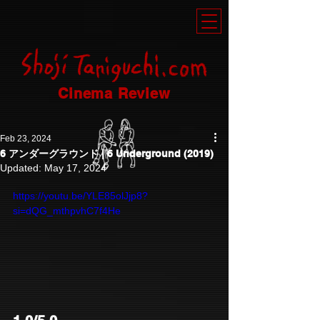
Cinema Review
Feb 23, 2024
6 アンダーグラウンド | 6 Underground (2019)
Updated:
May 17, 2024
https://youtu.be/YLE85olJjp8?
si=dQG_mthpvhC7f4He