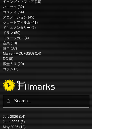
ギャング・マフィア
(18)
18 posts
パニック
(32)
32 posts
コメディ
(64)
64 posts
アニメーション
(45)
45 posts
ショートフィルム
(41)
41 posts
ドキュメンタリー
(2)
2 posts
ドラマ
(50)
50 posts
ミュージカル
(4)
4 posts
音楽
(10)
10 posts
戦争
(37)
37 posts
Marvel (MCU+SSU)
(14)
14 posts
DC
(8)
8 posts
殿堂入り
(20)
20 posts
コラム
(2)
2 posts
July 2026
(14)
14 posts
June 2026
(3)
3 posts
May 2026
(12)
12 posts