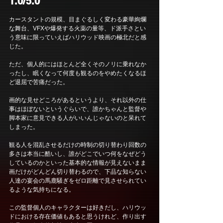
1.0/5.0
カースタントの規模、目まぐるしく変わる豪華絢爛
な舞台、VFXや爆発する火薬の量等、ド派手さとい
う意味に限っていえばハリウッド映画の極北だと感
じた。
ただ、個人的にはほとんど全くそのノリに乗れなか
ったし、眠くなって何度も観るのをやめたくなるほ
ど退屈で苦痛だった。
画的な見せどころがあるというより、それ以外の仕
事はほぼないというぐらいで、誰かちゃんと監督や
脚本家に意見できる人がいいんじゃないのと呆れて
しまった。
観る人を混乱させるだけの時制の切り替わり回数の
多さは本当に酷いし、誰がどこでいつ何をなぜどう
しているのかといった基本的な情報が見えないまま
画だけがどんどん切り替わるので、下品な知らない
人達の宴会の馬鹿騒ぎをゼロ距離で見させられてい
るような気持ちになる。
この監督個人のキャラクターは好きだし、ハリウッ
ドにおける存在価値もあると思うけれど、作り出す