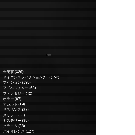
全記事
(326)
326 posts
サイエンスフィクション(SF)
(152)
152 posts
アクション
(139)
139 posts
アドベンチャー
(68)
68 posts
ファンタジー
(42)
42 posts
ホラー
(87)
87 posts
ニュー・ミュータント |
マーズ・エクスプ
オカルト
(19)
19 posts
The New Mutants (2020)
Mars Express (
サスペンス
(37)
37 posts
スリラー
(61)
61 posts
ミステリー
(35)
35 posts
クライム
(38)
38 posts
バイオレンス
(127)
127 posts