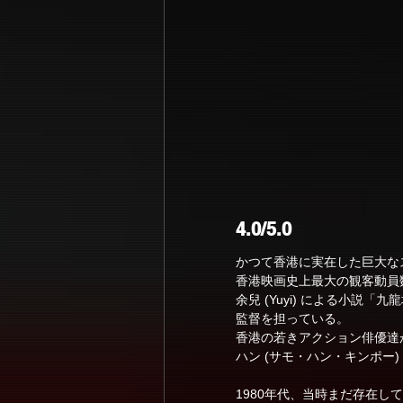
4.0/5.0
かつて香港に実在した巨大な
香港映画史上最大の観客動員
余兒 (Yuyi) による小
監督を担っている。
香港の若きアクション俳優達
ハン (サモ・ハン・キンポー
1980年代、当時まだ存在