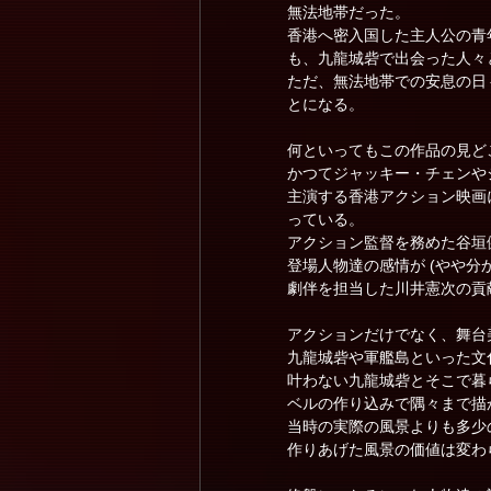
無法地帯だった。
香港へ密入国した主人公の青
も、九龍城砦で出会った人々
ただ、無法地帯での安息の日
とになる。
何といってもこの作品の見ど
かつてジャッキー・チェンや
主演する香港アクション映画
っている。
アクション監督を務めた谷垣
登場人物達の感情が (やや分
劇伴を担当した川井憲次の貢
アクションだけでなく、舞台
九龍城砦や軍艦島といった文
叶わない九龍城砦とそこで暮
ベルの作り込みで隅々まで描
当時の実際の風景よりも多少
作りあげた風景の価値は変わ