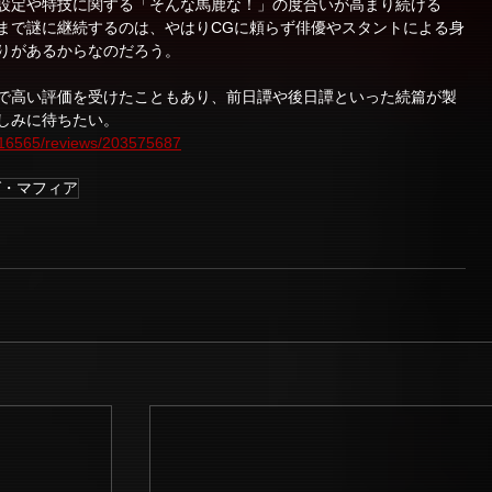
設定や特技に関する「そんな馬鹿な！」の度合いが高まり続ける
まで謎に継続するのは、やはりCGに頼らず俳優やスタントによる身
りがあるからなのだろう。
で高い評価を受けたこともあり、前日譚や後日譚といった続篇が製
しみに待ちたい。
/116565/reviews/203575687
グ・マフィア