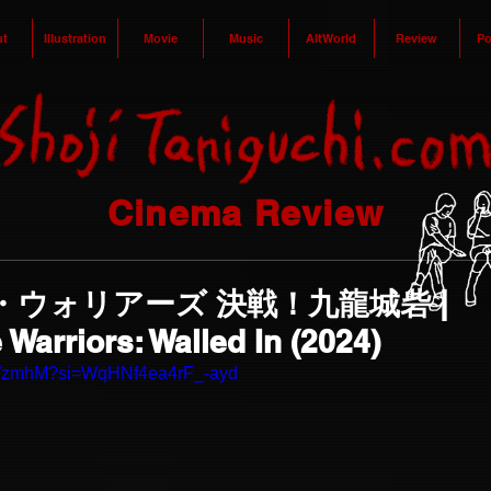
t
Illustration
Movie
Music
AltWorld
Review
Po
Cinema Review
ウォリアーズ 決戦！九龍城砦 |
e Warriors: Walled In (2024)
xWzmhM?si=WqHNf4ea4rF_-ayd