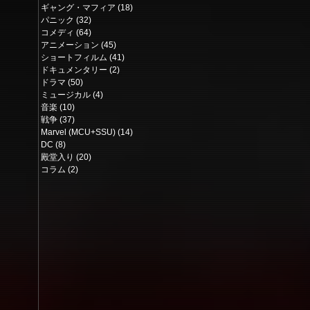
ギャング・マフィア
(18)
18 posts
パニック
(32)
32 posts
コメディ
(64)
64 posts
アニメーション
(45)
45 posts
ショートフィルム
(41)
41 posts
ドキュメンタリー
(2)
2 posts
ドラマ
(50)
50 posts
ミュージカル
(4)
4 posts
音楽
(10)
10 posts
戦争
(37)
37 posts
Marvel (MCU+SSU)
(14)
14 posts
DC
(8)
8 posts
殿堂入り
(20)
20 posts
コラム
(2)
2 posts