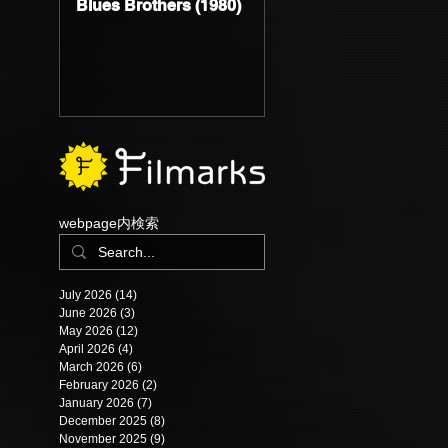
Blues Brothers (1980)
Substance (2024)
ess
webpage内検索
July 2026
(14)
14 posts
June 2026
(3)
3 posts
May 2026
(12)
12 posts
April 2026
(4)
4 posts
March 2026
(6)
6 posts
February 2026
(2)
2 posts
January 2026
(7)
7 posts
December 2025
(8)
8 posts
November 2025
(9)
9 posts