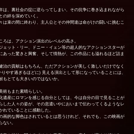
年は、裏社会の掟に逆らってしまい、その抗争に巻き込まれながら
との絆を深めていく。
々は束の間に終わり、主人公とその仲間達は命がけの闘いに挑むこ
ころは、アクション演出のレベルの高さ。
ジェット・リー、ドニー・イェン等の超人的なアクションスターが
にあった驚きと興奮、そして情熱が、この作品にも溢れるほど詰ま
健治の貢献はもちろん、ただアクションが美しく激しいだけでなく
かりやす過ぎるほどに) 見える演出として形になっていることには、
献もとても大きいのではないか。
美術もまた素晴らしい。
化遺産にロマンを感じる自分としては、今は自分の目で見ることが
らした人々の姿が、その息遣いやにおいまで伝わってくるようなレ
かれていることに感動した。
の画的な脚色はされているとは思うけれど、それでも、この映画が
らない。