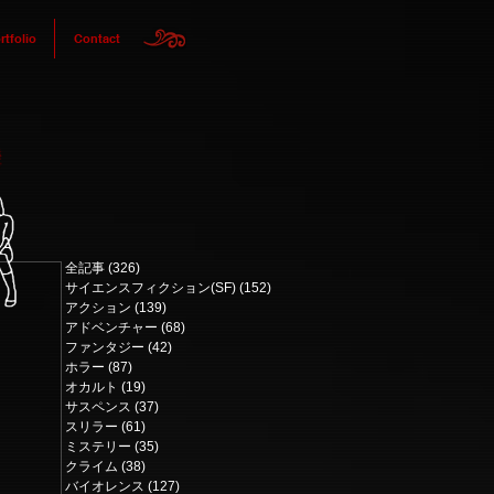
rtfolio
Contact
全記事
(326)
326 posts
サイエンスフィクション(SF)
(152)
152 posts
アクション
(139)
139 posts
アドベンチャー
(68)
68 posts
ファンタジー
(42)
42 posts
ホラー
(87)
87 posts
オカルト
(19)
19 posts
サスペンス
(37)
37 posts
スリラー
(61)
61 posts
ミステリー
(35)
35 posts
クライム
(38)
38 posts
バイオレンス
(127)
127 posts