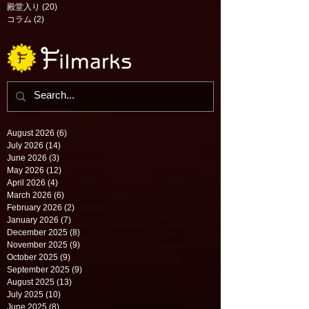
殿堂入り
(20)
20 posts
コラム
(2)
2 posts
August 2026
(6)
6 posts
July 2026
(14)
14 posts
June 2026
(3)
3 posts
May 2026
(12)
12 posts
April 2026
(4)
4 posts
March 2026
(6)
6 posts
February 2026
(2)
2 posts
January 2026
(7)
7 posts
December 2025
(8)
8 posts
November 2025
(9)
9 posts
October 2025
(9)
9 posts
September 2025
(9)
9 posts
August 2025
(13)
13 posts
July 2025
(10)
10 posts
June 2025
(8)
8 posts