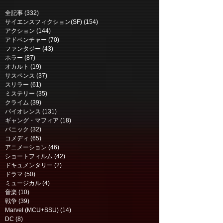
全記事
(332)
332 posts
サイエンスフィクション(SF)
(154)
154 posts
アクション
(144)
144 posts
アドベンチャー
(70)
70 posts
ファンタジー
(43)
43 posts
ホラー
(87)
87 posts
ザ・スーサイド・スクワ
ブルービートル | 
オカルト
(19)
19 posts
Beetle (2023)
ッド "極" 悪党、集結 |
サスペンス
(37)
37 posts
スリラー
(61)
61 posts
The Suicide Squad
ミステリー
(35)
35 posts
(2021)
クライム
(39)
39 posts
バイオレンス
(131)
131 posts
ギャング・マフィア
(18)
18 posts
パニック
(32)
32 posts
コメディ
(65)
65 posts
アニメーション
(46)
46 posts
ショートフィルム
(42)
42 posts
ドキュメンタリー
(2)
2 posts
ドラマ
(50)
50 posts
ミュージカル
(4)
4 posts
音楽
(10)
10 posts
戦争
(39)
39 posts
Marvel (MCU+SSU)
(14)
14 posts
DC
(8)
8 posts