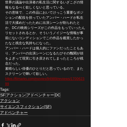
世界の議論や出演者の私生活に関するいざこざの情
報もなるべく欲しくないと思っている。
その意味で、この作品においてけっこう重要なポジ
ションの配役を担っていたアンバー・ハードが私生
活で大揉めだったために出演シーンが削られたと
か、DCの映画シリーズがこの作品をもっていったん
リセットされるとか、そういうノイジーな情報が事
前にないコンディションでこの作品を鑑賞したかっ
たなと残念な気持ちになった。
アンバー・ハードは個人的にファンだったこともあ
り、アンバーの出演シーンになるたびその醜聞が頭
をよぎって現実に引き戻されてしまったところが残
念だった。
素晴らしい俳優のひとりだと思っているので、また
スクリーンで輝いて欲しい。
https://filmarks.com/movies/94989/reviews/1700623
99
Tags:
SF
アクション
アドベンチャー
DC
アクション
サイエンスフィクション(SF)
アドベンチャー