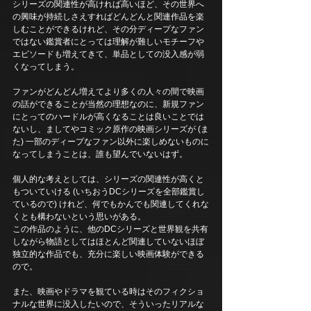
シリーズの関連性が高ければ高いほど、その世界へ
の興味が持続しさえすればどんどんと関連作品を楽
しむことができるけれど、その分ディープなファン
ではない鑑賞者にとっては理解が難しいモチーフや
エピソードも増えてきて、単品としての没入感が弱
くなってしまう。
ファンがどんどん増えてより多くの人々の間で映画
の話ができることが当然の理想なのに、新規ファン
にとってのハードルが高くなることは良いことでは
ないし、ましてやコミック原作の映画シリーズが (ま
た) 一部のディープなファン以外に楽しめないものに
なってしまうことは、誰も望んでいないはず。
個人的な考えとしては、シリーズの関連性が高くと
もついていける (いちおうDCシリーズを全部鑑賞し
ているので) けれど、何でもかんでも関連してくれな
くとも構わないという思いがある。
この作品のように、他のDCシリーズと世界観を共有
しながら物語としてはほとんど関連していないほぼ
独立的な作品でも、充分に楽しい映画体験ができる
ので。
また、映画やドラマを観ている時はそのフィクショ
ナルな世界に没入したいので、そういったリアルな