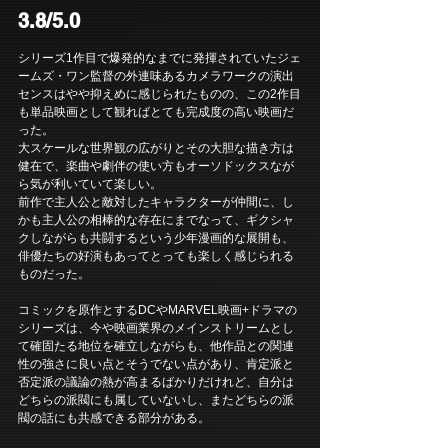
3.8/5.0
シリーズ1作目で爆発的なまでに発揮されていたジェ
ームズ・ワン監督の外連味あるカメラワークの演出
センスはやや抑えめに感じられたものの、この2作目
も単品映画として観ればとても完成度の高い映画だ
った。
大スケールな世界観の広がりとその大胆な描き方は
健在で、楽曲や劇伴の使い方もオーソドックスなが
ら気が利いていて楽しい。
前作で主人公と敵対したキャラクターが仲間に、し
かも主人公の相棒的な存在にまでなって、ギクシャ
クしながらも共闘するという少年漫画的な展開も、
俳優たちの好演もあってとっても楽しく感じられる
ものだった。
コミックを原作とするDCやMARVEL映画+ドラマの
シリーズは、今や映画業界のメインストリームとし
て確固たる地位を確立しながらも、他作品との関連
性の強さに良い点とそうでない点があり、肯定派と
否定派の議論の熱が高まるばかりだけれど、自分は
どちらの派閥にも属していないし、またどちらの派
閥の話にも共感できる部分がある。