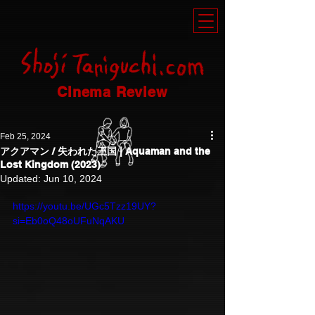
Cinema Review
Feb 25, 2024
アクアマン / 失われた王国 | Aquaman and the
Lost Kingdom (2023)
Updated:
Jun 10, 2024
https://youtu.be/UGc5Tzz19UY?
si=Eb0oQ48oUFuNqAKU