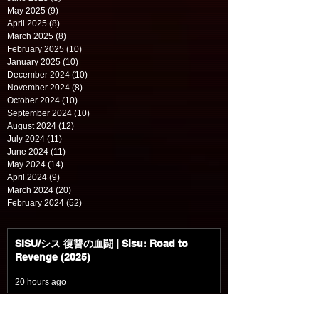
May 2025
(9)
9 posts
April 2025
(8)
8 posts
March 2025
(8)
8 posts
February 2025
(10)
10 posts
January 2025
(10)
10 posts
December 2024
(10)
10 posts
November 2024
(8)
8 posts
October 2024
(10)
10 posts
September 2024
(10)
10 posts
August 2024
(12)
12 posts
July 2024
(11)
11 posts
June 2024
(11)
11 posts
May 2024
(14)
14 posts
April 2024
(9)
9 posts
March 2024
(20)
20 posts
February 2024
(52)
52 posts
SISU/シス 復讐の血闘 | Sisu: Road to
Revenge (2025)
20 hours ago
DAICON FILM版 帰ってきたウルトラマン |