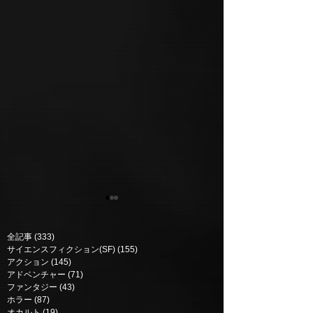
全記事
(333)
333 posts
サイエンスフィクション(SF)
(155)
155 posts
アクション
(145)
145 posts
アドベンチャー
(71)
71 posts
ファンタジー
(43)
43 posts
ホラー
(87)
87 posts
DAICON FILM版 帰って
マスターズ・オ
オカルト
(19)
19 posts