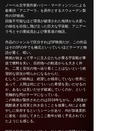
ノーベル文学賞作家ハリー・マーティンソンによる
叙事詩「アニアーラ」を原作とするスウェーデン製
作のSF映画。
回復不可能なほど環境が破壊された地球から火星へ
の移住を目指し飛び立った巨大な宇宙船、アニアー
ラ号とその乗組員および乗客達の物語。
作品のジャンルで区分すればSF映画だが、この作品
はそのSFの中でも極北といっていいほどテーマと物
語が重く、暗い。
映画が始まって早々に主人公たちが乗る宇宙船が事
故で燃料を失い、目的地への軌道からも大きく外
れ、二度と安住の地へ辿り着くことはないという絶
望的な状況が明らかになるからだ。
むしろこの映画は、絶望しか残存していない世界に
あって、人間は何にどういった希望を見いだせるの
か、あるいは見いだせず破滅していくのか、という
究極的な問がテーマになっている。
この映画が製作されたのは2018年ながら、人間達が
残酷過ぎる現実と向き合うことを放棄しAIによる癒
やしに依存するというシーンがあり、AIが加速度的
に進化・台頭してきたここ数年が鋭く予見されてい
たようにも感じる。