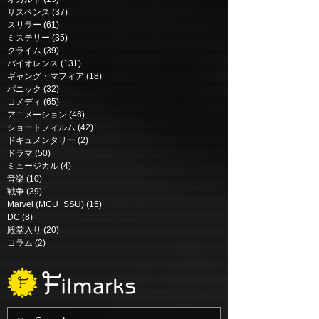
きたウルトラマン |
バース | Masters
サスペンス
(37)
37 posts
スリラー
(61)
61 posts
Daicon Film’s Return of
Universe (2026)
ミステリー
(35)
35 posts
Ultraman (1983)
クライム
(39)
39 posts
バイオレンス
(131)
131 posts
ギャング・マフィア
(18)
18 posts
パニック
(32)
32 posts
コメディ
(65)
65 posts
アニメーション
(46)
46 posts
ショートフィルム
(42)
42 posts
ドキュメンタリー
(2)
2 posts
ドラマ
(50)
50 posts
ミュージカル
(4)
4 posts
音楽
(10)
10 posts
戦争
(39)
39 posts
Marvel (MCU+SSU)
(15)
15 posts
DC
(8)
8 posts
殿堂入り
(20)
20 posts
コラム
(2)
2 posts