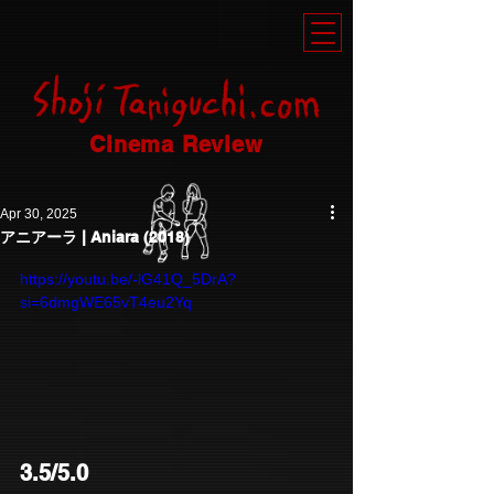
Cinema Review
Apr 30, 2025
アニアーラ | Aniara (2018)
https://youtu.be/-lG41Q_5DrA?
si=6dmgWE65vT4eu2Yq
3.5/5.0