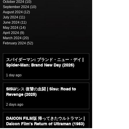
October 2024
(10)
10 posts
September 2024
(10)
10 posts
August 2024
(12)
12 posts
July 2024
(11)
11 posts
June 2024
(11)
11 posts
May 2024
(14)
14 posts
April 2024
(9)
9 posts
March 2024
(20)
20 posts
February 2024
(52)
52 posts
スパイダーマン: ブランド・ニュー・デイ |
Spider-Man: Brand New Day (2026)
1 day ago
SISU/シス 復讐の血闘 | Sisu: Road to
Revenge (2025)
2 days ago
DAICON FILM版 帰ってきたウルトラマン |
Daicon Film’s Return of Ultraman (1983)