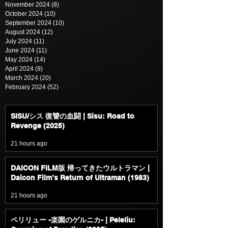
November 2024
(8)
8 posts
October 2024
(10)
10 posts
September 2024
(10)
10 posts
August 2024
(12)
12 posts
July 2024
(11)
11 posts
June 2024
(11)
11 posts
May 2024
(14)
14 posts
April 2024
(9)
9 posts
March 2024
(20)
20 posts
February 2024
(52)
52 posts
SISU/シス 復讐の血闘 | Sisu: Road to
Revenge (2025)
21 hours ago
DAICON FILM版 帰ってきたウルトラマン |
Daicon Film’s Return of Ultraman (1983)
21 hours ago
ペリリュー -楽園のゲルニカ- | Peleliu: