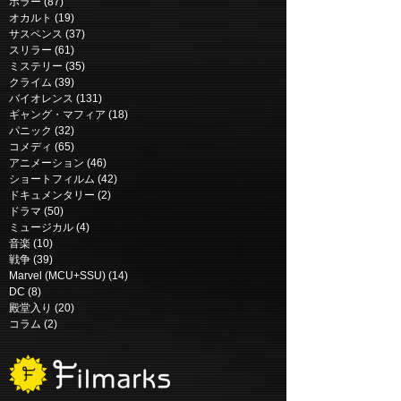
ホラー
(87)
87 posts
ペリリュー -楽園のゲルニ
ブルータル・ジ
オカルト
(19)
19 posts
カ- | Peleliu: Guernica of
ス | Dragged Ac
サスペンス
(37)
37 posts
スリラー
(61)
61 posts
Paradise (2025)
Concrete (2018
ミステリー
(35)
35 posts
クライム
(39)
39 posts
バイオレンス
(131)
131 posts
ギャング・マフィア
(18)
18 posts
パニック
(32)
32 posts
コメディ
(65)
65 posts
アニメーション
(46)
46 posts
ショートフィルム
(42)
42 posts
ドキュメンタリー
(2)
2 posts
ドラマ
(50)
50 posts
ミュージカル
(4)
4 posts
音楽
(10)
10 posts
戦争
(39)
39 posts
Marvel (MCU+SSU)
(14)
14 posts
DC
(8)
8 posts
殿堂入り
(20)
20 posts
コラム
(2)
2 posts