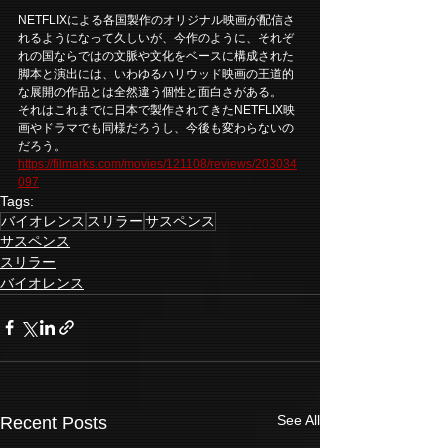
NETFLIXによる各国製作のオリジナル映画が配信さ
れるようになって久しいが、今作のように、それぞ
れの国ならではの文脈や文化をベースに構成された
脚本と演出には、いわゆるハリウッド映画の王道的
な展開の作品とは全然違う個性と面白さがある。
それはこれまでに日本で製作されてきたNETFLIX映
画やドラマでも同様だろうし、今後も変わらないの
だろう。
https://filmarks.com/movies/121108/reviews/203034
097
Tags:
バイオレンス
スリラー
サスペンス
サスペンス
スリラー
バイオレンス
See All
Recent Posts