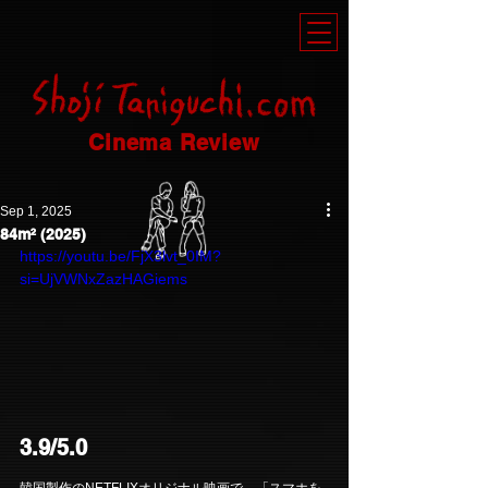
Cinema Review
Sep 1, 2025
84m² (2025)
https://youtu.be/FjX3lvt_0IM?
si=UjVWNxZazHAGiems
3.9/5.0
韓国製作のNETFLIXオリジナル映画で、「スマホを