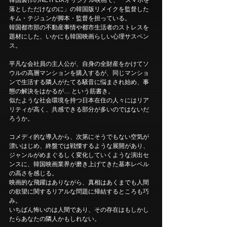
落としただけなのに」の韓国版リメイクを監督した
キム・テジュンが脚本・監督を担っている。
韓国都市部の不動産事情や都市生活者のストレスを
題材にした、いかにも韓国映画らしい心理サスペン
ス。
平凡な会社員の主人公が、自身の全財産をかけてソ
ウルの高層マンションを購入するが、同じマンショ
ンで生活する隣人がたてる騒音に悩まされ始め、事
態の解決をはかるが… という筋書き。
似たような社会環境を持つ日本在住の人々にはリア
リティが高く、共感できる部分が多いのではないだ
ろうか。
コメディ的な導入から、次第にそうでもない空気が
漂いはじめ、終盤では戦慄するような展開があり、
ジャンルがめまぐるしく変化していくような演出セ
ンスに、韓国映画業界が磨き上げてきた基本レベル
の高さを感じる。
映画的な飛躍はありながら、真相はあくまでも人間
の欲望に関するリアルな問題に帰結するところも巧
み。
いちばん怖いのは人間であり、その存在はもしかし
たらあなたの隣人かもしれない。