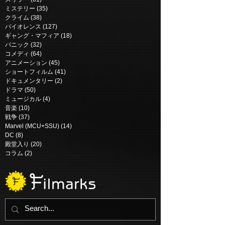
ミステリー
(35)
35 posts
クライム
(38)
38 posts
バイオレンス
(127)
127 posts
ギャング・マフィア
(18)
18 posts
パニック
(32)
32 posts
コメディ
(64)
64 posts
アニメーション
(45)
45 posts
ショートフィルム
(41)
41 posts
ドキュメンタリー
(2)
2 posts
ドラマ
(50)
50 posts
ミュージカル
(4)
4 posts
音楽
(10)
10 posts
戦争
(37)
37 posts
Marvel (MCU+SSU)
(14)
14 posts
DC
(8)
8 posts
殿堂入り
(20)
20 posts
コラム
(2)
2 posts