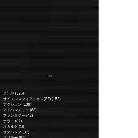
全記事
(326)
326 posts
サイエンスフィクション(SF)
(152)
152 posts
アクション
(139)
139 posts
アドベンチャー
(68)
68 posts
ファンタジー
(42)
42 posts
ホラー
(87)
87 posts
カッコウ | Cucko
パラレル 多次元世界 |
オカルト
(19)
19 posts
Parallel (2018)
サスペンス
(37)
37 posts
スリラー
(61)
61 posts