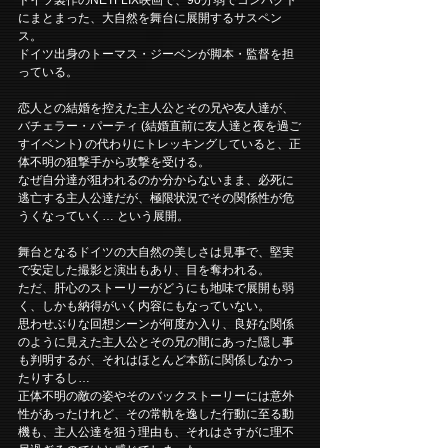
にまとまった、大自然を舞台に展開するサスペン
ス。
ドイツ出身のトーマス・ジーベンが脚本・監督を担
っている。
恋人との結婚を控えた主人公とその兄や友人達が、
バチェラー・パーティ (結婚直前に友人達と夜を過ご
すイベント) の代わりにトレッキングしていると、正
体不明の狙撃手から攻撃を受ける。
なぜ自分達が狙われるのか分からないまま、必死に
逃亡する主人公達だが、極限状況でその関係性が危
うくなっていく… という展開。
舞台となるドイツの大自然の美しさは見事で、堅実
で安定した撮影と演出もあり、目を奪われる。
ただ、肝心のストーリーがどうにも地味で展開も弱
く、しかも納得がいく内容にもなっていない。
思わせぶりな回想シーンが何度か入り、良好な関係
のように見えた主人公とその兄の間にあった隠し事
も判明するが、それはほとんど本筋に関係しなかっ
たりするし…
正体不明の敵の姿やそのバックストーリーには意外
性があったけれど、その常軌を逸した行動に至る動
機も、主人公達を狙う理由も、それはさすがに理不